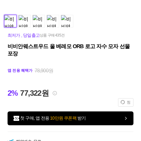
최저가
,
당일출고
상품 구매 435건
비비안웨스트우드 울 베레모 ORB 로고 자수 모자 선물
포장
78,900원
앱 전용 혜택가
2%
77,322원
찜
첫 구매, 앱 전용
10만원 쿠폰팩
받기