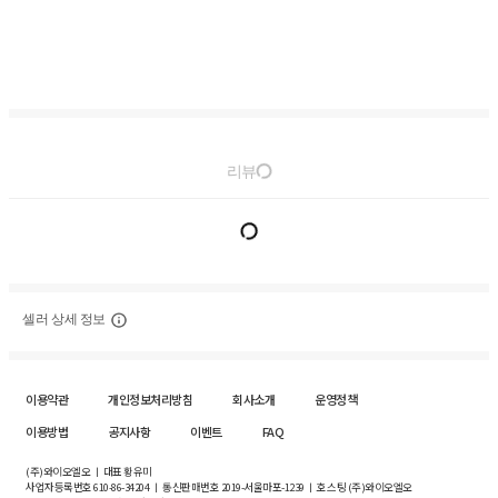
리뷰
셀러 상세 정보
이용약관
개인정보처리방침
회사소개
운영정책
이용방법
공지사항
이벤트
FAQ
(주)와이오엘오 ㅣ 대표 황유미
사업자등록번호
610-86-34204
ㅣ 통신판매번호 2019-서울마포-1239 ㅣ 호스팅 (주)와이오엘오