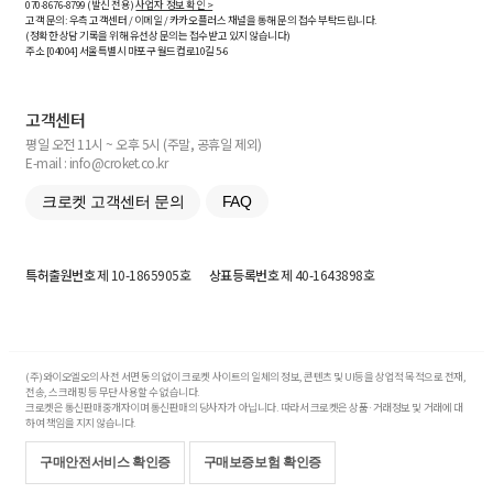
070-8676-8799 (발신 전용)
사업자 정보 확인 >
고객 문의: 우측 고객센터 / 이메일 / 카카오플러스 채널을 통해 문의 접수 부탁드립니다.
(정확한 상담 기록을 위해 유선상 문의는 접수받고 있지 않습니다)
주소 [
04004
] 서울특별시 마포구 월드컵로10길
5-6
고객센터
평일 오전 11시 ~ 오후 5시 (주말, 공휴일 제외)
E-mail : info@croket.co.kr
크로켓 고객센터 문의
FAQ
특허출원번호
제 10-1865905호
상표등록번호
제 40-1643898호
(주)와이오엘오의 사전 서면 동의 없이 크로켓 사이트의 일체의 정보, 콘텐츠 및 UI등을 상업적 목적으로 전재,
전송, 스크래핑 등 무단 사용할 수 없습니다.
크로켓은 통신판매중개자이며 통신판매의 당사자가 아닙니다. 따라서 크로켓은 상품·거래정보 및 거래에 대
하여 책임을 지지 않습니다.
구매안전서비스 확인증
구매보증보험 확인증