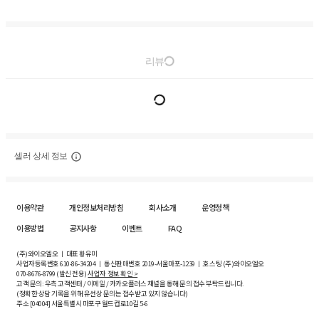
리뷰
셀러 상세 정보
이용약관
개인정보처리방침
회사소개
운영정책
이용방법
공지사항
이벤트
FAQ
(주)와이오엘오 ㅣ 대표 황유미
사업자등록번호
610-86-34204
ㅣ 통신판매번호 2019-서울마포-1239 ㅣ 호스팅 (주)와이오엘오
070-8676-8799 (발신 전용)
사업자 정보 확인 >
고객 문의: 우측 고객센터 / 이메일 / 카카오플러스 채널을 통해 문의 접수 부탁드립니다.
(정확한 상담 기록을 위해 유선상 문의는 접수받고 있지 않습니다)
주소 [
04004
] 서울특별시 마포구 월드컵로10길
5-6