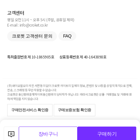
고객센터
평일 오전 11시 ~ 오후 5시 (주말, 공휴일 제외)
E-mail : info@croket.co.kr
크로켓 고객센터 문의
FAQ
특허출원번호
제 10-1865905호
상표등록번호
제 40-1643898호
(주)와이오엘오의 사전 서면 동의 없이 크로켓 사이트의 일체의 정보, 콘텐츠 및 UI등을 상업적 목적으로 전재,
전송, 스크래핑 등 무단 사용할 수 없습니다.
크로켓은 통신판매중개자이며 통신판매의 당사자가 아닙니다. 따라서 크로켓은 상품·거래정보 및 거래에 대
하여 책임을 지지 않습니다.
구매안전서비스 확인증
구매보증보험 확인증
Copyright© 2017-2026 YOLO Co, Ltd. All rights reserved.
장바구니
구매하기