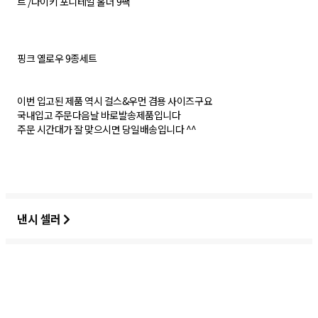
트 /나이키 포니테일 홀더 9팩
핑크 옐로우 9종세트
​이번 입고된 제품 역시 걸스&우먼 겸용 사이즈구요
국내입고 주문다음날 바로발송제품입니다
주문 시간대가 잘 맞으시면 당일배송입니다 ^^
낸시 셀러