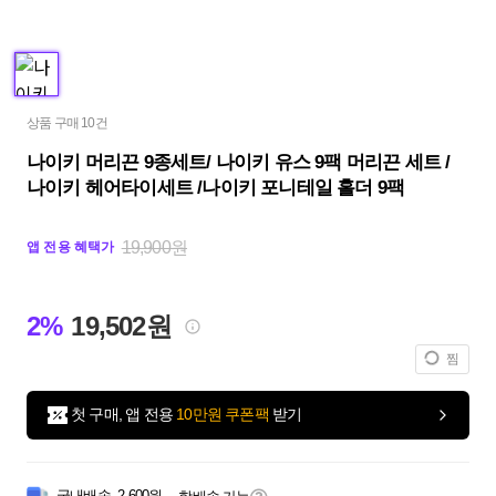
상품 구매 10건
나이키 머리끈 9종세트/ 나이키 유스 9팩 머리끈 세트 /
나이키 헤어타이세트 /나이키 포니테일 홀더 9팩
19,900원
앱 전용 혜택가
2%
19,502원
찜
첫 구매, 앱 전용
10만원 쿠폰팩
받기
국내배송
2,600원