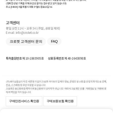
(정확한 상담 기록을 위해 유선상 문의는 접수받고 있지 않습니다)
주소 [
04004
] 서울특별시 마포구 월드컵로10길
5-6
고객센터
평일 오전 11시 ~ 오후 5시 (주말, 공휴일 제외)
E-mail : info@croket.co.kr
크로켓 고객센터 문의
FAQ
특허출원번호
제 10-1865905호
상표등록번호
제 40-1643898호
(주)와이오엘오의 사전 서면 동의 없이 크로켓 사이트의 일체의 정보, 콘텐츠 및 UI등을 상업적 목적으로 전재,
전송, 스크래핑 등 무단 사용할 수 없습니다.
크로켓은 통신판매중개자이며 통신판매의 당사자가 아닙니다. 따라서 크로켓은 상품·거래정보 및 거래에 대
하여 책임을 지지 않습니다.
구매안전서비스 확인증
구매보증보험 확인증