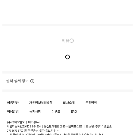
리뷰
셀러 상세 정보
이용약관
개인정보처리방침
회사소개
운영정책
이용방법
공지사항
이벤트
FAQ
(주)와이오엘오 ㅣ 대표 황유미
사업자등록번호
610-86-34204
ㅣ 통신판매번호 2019-서울마포-1239 ㅣ 호스팅 (주)와이오엘오
070-8676-8799 (발신 전용)
사업자 정보 확인 >
고객 문의: 우측 고객센터 / 이메일 / 카카오플러스 채널을 통해 문의 접수 부탁드립니다.