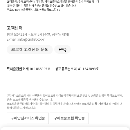
고객 문의: 우측 고객센터 / 이메일 / 카카오플러스 채널을 통해 문의 접수 부탁드립니다.
(정확한 상담 기록을 위해 유선상 문의는 접수받고 있지 않습니다)
주소 [
04004
] 서울특별시 마포구 월드컵로10길
5-6
고객센터
평일 오전 11시 ~ 오후 5시 (주말, 공휴일 제외)
E-mail : info@croket.co.kr
크로켓 고객센터 문의
FAQ
특허출원번호
제 10-1865905호
상표등록번호
제 40-1643898호
(주)와이오엘오의 사전 서면 동의 없이 크로켓 사이트의 일체의 정보, 콘텐츠 및 UI등을 상업적 목적으로 전재,
전송, 스크래핑 등 무단 사용할 수 없습니다.
크로켓은 통신판매중개자이며 통신판매의 당사자가 아닙니다. 따라서 크로켓은 상품·거래정보 및 거래에 대
하여 책임을 지지 않습니다.
구매안전서비스 확인증
구매보증보험 확인증