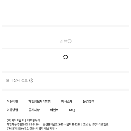
리뷰
셀러 상세 정보
이용약관
개인정보처리방침
회사소개
운영정책
이용방법
공지사항
이벤트
FAQ
(주)와이오엘오 ㅣ 대표 황유미
사업자등록번호
610-86-34204
ㅣ 통신판매번호 2019-서울마포-1239 ㅣ 호스팅 (주)와이오엘오
070-8676-8799 (발신 전용)
사업자 정보 확인 >