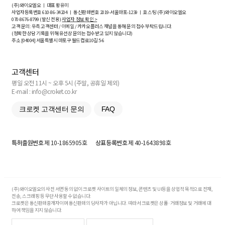
(주)와이오엘오 ㅣ 대표 황유미
사업자등록번호
610-86-34204
ㅣ 통신판매번호 2019-서울마포-1239 ㅣ 호스팅 (주)와이오엘오
070-8676-8799 (발신 전용)
사업자 정보 확인 >
고객 문의: 우측 고객센터 / 이메일 / 카카오플러스 채널을 통해 문의 접수 부탁드립니다.
(정확한 상담 기록을 위해 유선상 문의는 접수받고 있지 않습니다)
주소 [
04004
] 서울특별시 마포구 월드컵로10길
5-6
고객센터
평일 오전 11시 ~ 오후 5시 (주말, 공휴일 제외)
E-mail : info@croket.co.kr
크로켓 고객센터 문의
FAQ
특허출원번호
제 10-1865905호
상표등록번호
제 40-1643898호
(주)와이오엘오의 사전 서면 동의 없이 크로켓 사이트의 일체의 정보, 콘텐츠 및 UI등을 상업적 목적으로 전재,
전송, 스크래핑 등 무단 사용할 수 없습니다.
크로켓은 통신판매중개자이며 통신판매의 당사자가 아닙니다. 따라서 크로켓은 상품·거래정보 및 거래에 대
하여 책임을 지지 않습니다.