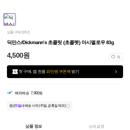
상품 구매 105건
딕만스/Dickmann's 초콜릿 (초콜렛) 마시멜로우 83g
4,500원
찜
첫 구매, 앱 전용
10만원 쿠폰팩
받기
해외배송
7,900원
평균
5일
내 배송 시작 (주말, 공휴일 제외)
상품 정보
상세설명