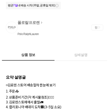
평균
7일
내 배송 시작 (주말, 공휴일 제외)
폴로랄프로렌
찜
Polo RalphLauren
상품 정보
상세설명
◽️김로렌 스토어 배송절차 한눈에 보기
1. 주문📥
2. 상품준비기간(각 게시물참조)🏃🏻‍♀️
3. 김로렌스토에에서 출발🚛
4. 캘리포니아 배대지 도착🏢(3~5일 소요)