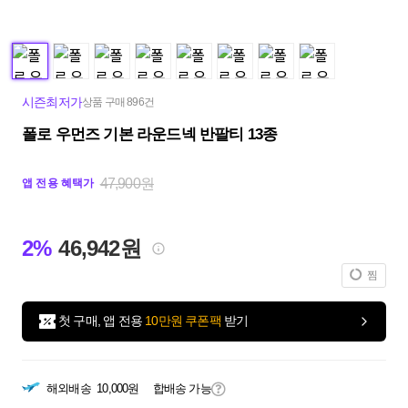
시즌최저가
상품 구매 896건
폴로 우먼즈 기본 라운드넥 반팔티 13종
47,900원
앱 전용 혜택가
2%
46,942원
찜
첫 구매, 앱 전용
10만원 쿠폰팩
받기
해외배송
10,000원
합배송 가능