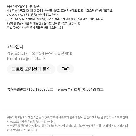
(주)와이오엘오 ㅣ 대표 황유미
사업자등록번호
610-86-34204
ㅣ 통신판매번호 2019-서울마포-1239 ㅣ 호스팅 (주)와이오엘오
070-8676-8799 (발신 전용)
사업자 정보 확인 >
고객 문의: 우측 고객센터 / 이메일 / 카카오플러스 채널을 통해 문의 접수 부탁드립니다.
(정확한 상담 기록을 위해 유선상 문의는 접수받고 있지 않습니다)
주소 [
04004
] 서울특별시 마포구 월드컵로10길
5-6
고객센터
평일 오전 11시 ~ 오후 5시 (주말, 공휴일 제외)
E-mail : info@croket.co.kr
크로켓 고객센터 문의
FAQ
특허출원번호
제 10-1865905호
상표등록번호
제 40-1643898호
(주)와이오엘오의 사전 서면 동의 없이 크로켓 사이트의 일체의 정보, 콘텐츠 및 UI등을 상업적 목적으로 전재,
전송, 스크래핑 등 무단 사용할 수 없습니다.
크로켓은 통신판매중개자이며 통신판매의 당사자가 아닙니다. 따라서 크로켓은 상품·거래정보 및 거래에 대
하여 책임을 지지 않습니다.