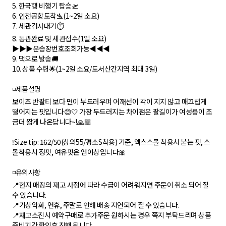
5. 한국행 비행기 탑승🛫
6. 인천공항도착🛬(1~2일 소요)
7. 세관검사대기⏱
8. 통관완료 및 세관접수(1일 소요)
▶️▶️▶️운송장번호조회가능◀️◀️◀️
9. 댁으로 발송🚚
10. 상품 수령🌟(1~2일 소요/도서산간지역 최대 3일)
◽️제품설명
보이즈 반팔티 보다 면이 부드러우며 어깨선이 각이 지지 않고 매끄럽게
떨어지는 핏입니다😊🤍 가장 두드러지는 차이점은 팔길이가 여성용이 조
금더 짧게 나온답니다~!🙏🏼
❕Size tip: 162/50(상의55/평소S착용) 기준, 엑스스몰 착용시 붙는 핏, 스
몰착용시 정핏, 여유핏은 엠이상입니다🎀
◽️유의사항
📍현지 매장의 재고 사정에 따라 수급이 어려워지면 주문이 취소 되어 질
수 있습니다.
📍기상악화, 연휴, 주말로 인해 배송 지연되어 질 수 있습니다.
📍재고소진시 예약구매로 추가주문 원하시는 경우 쪽지 부탁드리며 상품
준비기간 합의후 진행 됩니다.