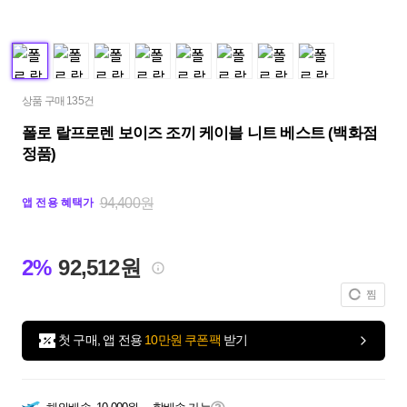
상품 구매 135건
폴로 랄프로렌 보이즈 조끼 케이블 니트 베스트 (백화점
정품)
94,400원
앱 전용 혜택가
2%
92,512원
찜
첫 구매, 앱 전용
10만원 쿠폰팩
받기