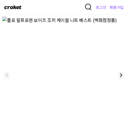
크
로그인
회원가입
로
켓