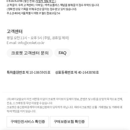
070-8676-8799 (발신 전용)
사업자 정보 확인 >
고객 문의: 우측 고객센터 / 이메일 / 카카오플러스 채널을 통해 문의 접수 부탁드립니다.
(정확한 상담 기록을 위해 유선상 문의는 접수받고 있지 않습니다)
주소 [
04004
] 서울특별시 마포구 월드컵로10길
5-6
고객센터
평일 오전 11시 ~ 오후 5시 (주말, 공휴일 제외)
E-mail : info@croket.co.kr
크로켓 고객센터 문의
FAQ
특허출원번호
제 10-1865905호
상표등록번호
제 40-1643898호
(주)와이오엘오의 사전 서면 동의 없이 크로켓 사이트의 일체의 정보, 콘텐츠 및 UI등을 상업적 목적으로 전재,
전송, 스크래핑 등 무단 사용할 수 없습니다.
크로켓은 통신판매중개자이며 통신판매의 당사자가 아닙니다. 따라서 크로켓은 상품·거래정보 및 거래에 대
하여 책임을 지지 않습니다.
구매안전서비스 확인증
구매보증보험 확인증