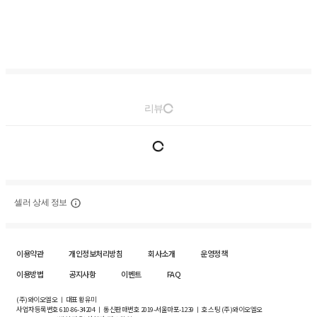
리뷰
셀러 상세 정보
이용약관
개인정보처리방침
회사소개
운영정책
이용방법
공지사항
이벤트
FAQ
(주)와이오엘오 ㅣ 대표 황유미
사업자등록번호
610-86-34204
ㅣ 통신판매번호 2019-서울마포-1239 ㅣ 호스팅 (주)와이오엘오