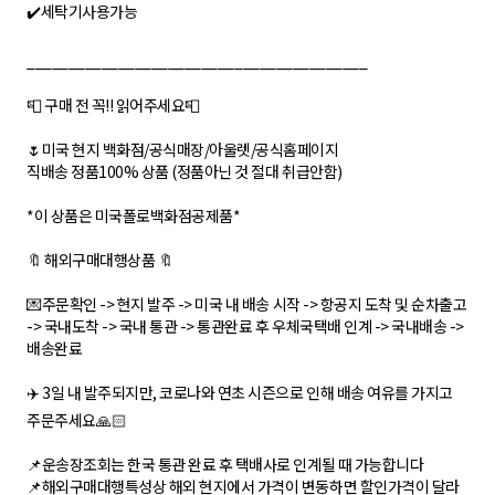
✔️세탁기사용가능
_________________________________________
📮 구매 전 꼭!! 읽어주세요📮
🌷미국 현지 백화점/공식매장/아울렛/공식홈페이지
직배송 정품100% 상품 (정품아닌 것 절대 취급안함)
*이 상품은 미국폴로백화점공제품*
🔖 해외구매대행상품 🔖
💌주문확인 -> 현지 발주 -> 미국 내 배송 시작 -> 항공지 도착 및 순차출고
-> 국내도착 -> 국내 통관 -> 통관완료 후 우체국택배 인계 -> 국내배송 ->
배송완료
✈️ 3일 내 발주되지만, 코로나와 연초 시즌으로 인해 배송 여유를 가지고
주문주세요🙏🏻
📌운송장조회는 한국 통관 완료 후 택배사로 인계될 때 가능합니다
📌해외구매대행특성상 해외 현지에서 가격이 변동하면 할인가격이 달라