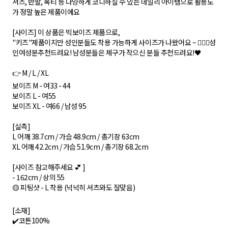
셔츠, 반팔, 목티 등 다양하게 코디하실 수 있는 데일리 아이템으로 활용도
가 정말 높은 제품이에요
[사이즈] 이 상품은 빅보이즈 제품으로,
"키즈"제품이지만 성인분들도 착용 가능하게 사이즈가 나왔어요 ~ 💁🏻‍♀️성
인여성분추천드려요! 남성분들은 체구가 작으신 분들 추천드려요!🖤
👉 M / L / XL
보이즈 M - 여33 - 44
보이즈 L - 여55
보이즈 XL - 여66 / 남성 95
[실측]
L 어깨 38.7cm / 가슴 48.9cm / 총기장 63cm
XL 어깨 42.2cm / 가슴 51.9cm / 총기장 68.2cm
[사이즈 참고해주세요 💕 ]
- 162cm / 상의 55
🟡 피팅샷 - L 착용 (넉넉히 셔츠와도 잘맞음)
[소재]
✔️코튼100%