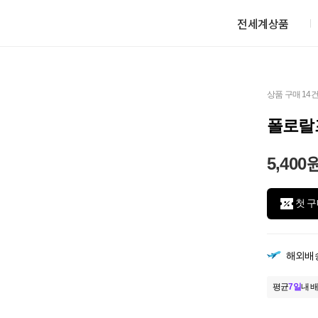
전세계상품
상품 구매 14
폴로랄
5,400
첫 구
해외배
평균
7일
내 배