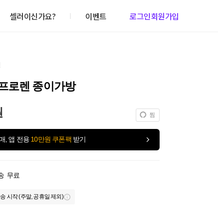
셀러이신가요?
이벤트
로그인
회원가입
건
프로렌 종이가방
원
찜
매, 앱 전용
10만원 쿠폰팩
받기
송
무료
송 시작 (주말, 공휴일 제외)