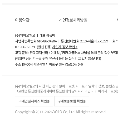
이용약관
개인정보처리방침
(주)와이오엘오 ㅣ 대표 황유미
사업자등록번호
610-86-34204
ㅣ 통신판매번호 2019-서울마포-1239 ㅣ 호
070-8676-8799 (발신 전용)
사업자 정보 확인 >
고객 문의: 우측 고객센터 / 이메일 / 카카오플러스 채널을 통해 문의 접수 부
(정확한 상담 기록을 위해 유선상 문의는 접수받고 있지 않습니다)
주소 [
04004
] 서울특별시 마포구 월드컵로10길
5-6
(주)와이오엘오의 사전 서면 동의 없이 크로켓 사이트의 일체의 정보, 콘텐츠 및 
크로켓은 통신판매중개자이며 통신판매의 당사자가 아닙니다. 따라서 크로켓은
구매안전서비스 확인증
구매보증보험 확인증
Copyright© 2017-2026 YOLO Co, Ltd. All rights reserved.