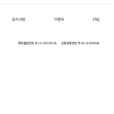
공지사항
이벤트
FAQ
특허출원번호
제 10-1865905호
상표등록번호
제 40-1643898호