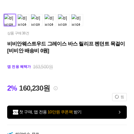
상품 구매 38건
비비안웨스트우드 그레이스 바스 릴리프 펜던트 목걸이
[비비안 배송비 0원]
163,500원
앱 전용 혜택가
2%
160,230원
찜
첫 구매, 앱 전용
10만원 쿠폰팩
받기