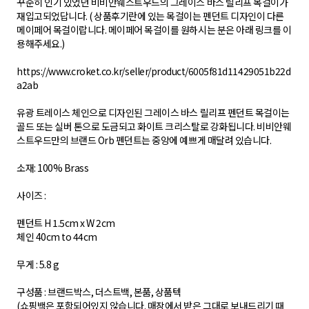
꾸준히 인기 있었던 비비안웨스트우드의 그레이스 바스 릴리프 목걸이가
재입고되었답니다. ( 상품후기란에 있는 목걸이는 펜던트 디자인이 다른
메이페어 목걸이랍니다. 메이페어 목걸이를 원하시는 분은 아래 링크를 이
용해주세요.)
https://www.croket.co.kr/seller/product/6005f81d11429051b22d
a2ab
유광 트레이스 체인으로 디자인된 그레이스 바스 릴리프 펜던트 목걸이는
골드 또는 실버 톤으로 도금되고 화이트 크리스탈로 강화됩니다. 비비안웨
스트우드만의 브랜드 Orb 펜던트는 중앙에 예쁘게 매달려 있습니다.
소재: 100% Brass
사이즈 :
펜던트 H 1.5cm x W 2cm
체인 40cm to 44cm
무게 : 5.8 g
구성품 : 브랜드박스, 더스트백, 본품, 상품텍
(쇼핑백은 포함되어있지 않습니다. 매장에서 받은 그대로 보내드리기 때