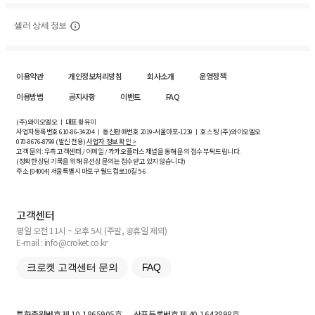
셀러 상세 정보
이용약관
개인정보처리방침
회사소개
운영정책
이용방법
공지사항
이벤트
FAQ
(주)와이오엘오 ㅣ 대표 황유미
사업자등록번호
610-86-34204
ㅣ 통신판매번호 2019-서울마포-1239 ㅣ 호스팅 (주)와이오엘오
070-8676-8799 (발신 전용)
사업자 정보 확인 >
고객 문의: 우측 고객센터 / 이메일 / 카카오플러스 채널을 통해 문의 접수 부탁드립니다.
(정확한 상담 기록을 위해 유선상 문의는 접수받고 있지 않습니다)
주소 [
04004
] 서울특별시 마포구 월드컵로10길
5-6
고객센터
평일 오전 11시 ~ 오후 5시 (주말, 공휴일 제외)
E-mail : info@croket.co.kr
크로켓 고객센터 문의
FAQ
특허출원번호
제 10-1865905호
상표등록번호
제 40-1643898호