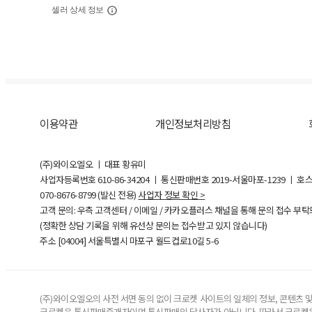
셀러 상세 정보
이용약관
개인정보처리방침
(주)와이오엘오 ㅣ 대표 황유미
사업자등록번호
610-86-34204
ㅣ 통신판매번호 2019-서울마포-1239 ㅣ 호
070-8676-8799 (발신 전용)
사업자 정보 확인 >
고객 문의: 우측 고객센터 / 이메일 / 카카오플러스 채널을 통해 문의 접수 부
(정확한 상담 기록을 위해 유선상 문의는 접수받고 있지 않습니다)
주소 [
04004
] 서울특별시 마포구 월드컵로10길
5-6
(주)와이오엘오의 사전 서면 동의 없이 크로켓 사이트의 일체의 정보, 콘텐츠 및 
크로켓은 통신판매중개자이며 통신판매의 당사자가 아닙니다. 따라서 크로켓은