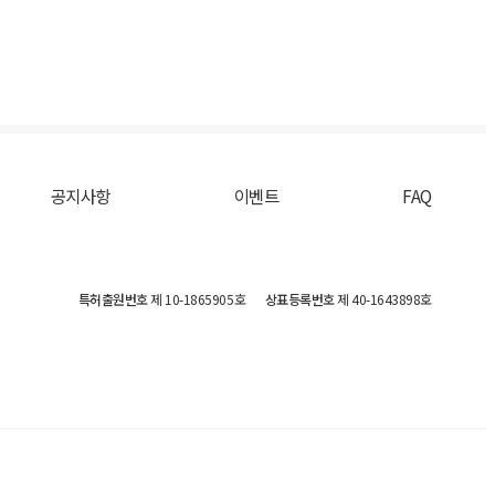
공지사항
이벤트
FAQ
특허출원번호
제 10-1865905호
상표등록번호
제 40-1643898호