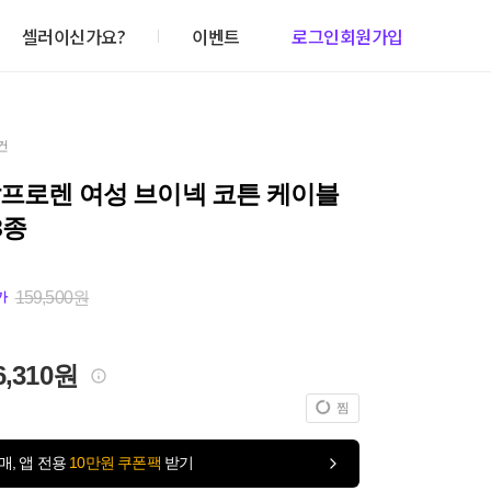
셀러이신가요?
이벤트
로그인
회원가입
건
랄프로렌 여성 브이넥 코튼 케이블
3종
159,500원
가
6,310원
찜
매, 앱 전용
10만원 쿠폰팩
받기