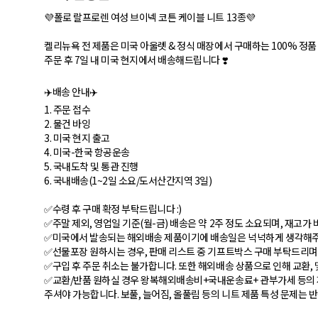
💜폴로 랄프로렌 여성 브이넥 코튼 케이블 니트 13종💜
켈리뉴욕 전 제품은 미국 아울렛 & 정식 매장에서 구매하는 100% 정품
주문 후 7일 내 미국 현지에서 배송해드립니다 ❣️
✈️배송 안내✈️
1. 주문 접수
2. 물건 바잉
3. 미국 현지 출고
4. 미국-한국 항공운송
5. 국내도착 및 통관 진행
6. 국내배송(1~2일 소요/도서산간지역 3일)
✅수령 후 구매 확정 부탁드립니다 :)
✅주말 제외, 영업일 기준(월-금) 배송은 약 2주 정도 소요되며, 재고가
✅미국에서 발송되는 해외배송 제품이기에 배송일은 넉넉하게 생각해주
✅선물포장 원하시는 경우, 판매 리스트 중 기프트박스 구매 부탁드리며
✅구입 후 주문 취소는 불가합니다. 또한 해외배송 상품으로 인해 교환, 
✅교환/반품 원하실 경우 왕복해외배송비+국내운송료+ 관부가세 등의 
주셔야 가능합니다. 보풀, 늘어짐, 올풀림 등의 니트 제품 특성 문제는 