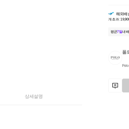
해외배
개 초과 : 19,90
평균
7일
내 배
폴
Polo
상세설명