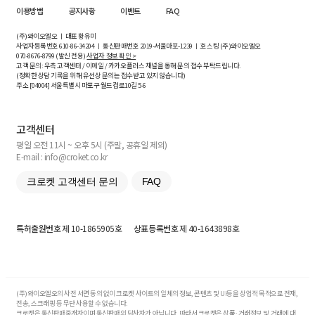
이용방법
공지사항
이벤트
FAQ
(주)와이오엘오 ㅣ 대표 황유미
사업자등록번호
610-86-34204
ㅣ 통신판매번호 2019-서울마포-1239 ㅣ 호스팅 (주)와이오엘오
070-8676-8799 (발신 전용)
사업자 정보 확인 >
고객 문의: 우측 고객센터 / 이메일 / 카카오플러스 채널을 통해 문의 접수 부탁드립니다.
(정확한 상담 기록을 위해 유선상 문의는 접수받고 있지 않습니다)
주소 [
04004
] 서울특별시 마포구 월드컵로10길
5-6
고객센터
평일 오전 11시 ~ 오후 5시 (주말, 공휴일 제외)
E-mail : info@croket.co.kr
크로켓 고객센터 문의
FAQ
특허출원번호
제 10-1865905호
상표등록번호
제 40-1643898호
(주)와이오엘오의 사전 서면 동의 없이 크로켓 사이트의 일체의 정보, 콘텐츠 및 UI등을 상업적 목적으로 전재,
전송, 스크래핑 등 무단 사용할 수 없습니다.
크로켓은 통신판매중개자이며 통신판매의 당사자가 아닙니다. 따라서 크로켓은 상품·거래정보 및 거래에 대