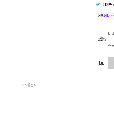
해외배
평균
14일
내 
비
Vivi
상세설명