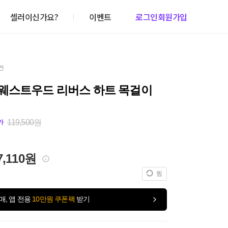
셀러이신가요?
이벤트
로그인
회원가입
건
웨스트우드 리버스 하트 목걸이
119,500원
가
7,110원
찜
매, 앱 전용
10만원 쿠폰팩
받기