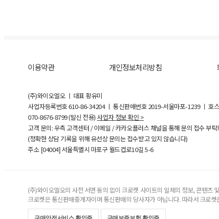
이용약관
개인정보처리방침
(주)와이오엘오 ㅣ 대표 황유미
사업자등록번호
610-86-34204
ㅣ 통신판매번호 2019-서울마포-1239 ㅣ 호
070-8676-8799 (발신 전용)
사업자 정보 확인 >
고객 문의: 우측 고객센터 / 이메일 / 카카오플러스 채널을 통해 문의 접수 부
(정확한 상담 기록을 위해 유선상 문의는 접수받고 있지 않습니다)
주소 [
04004
] 서울특별시 마포구 월드컵로10길
5-6
(주)와이오엘오의 사전 서면 동의 없이 크로켓 사이트의 일체의 정보, 콘텐츠 및 
크로켓은 통신판매중개자이며 통신판매의 당사자가 아닙니다. 따라서 크로켓은
구매안전서비스 확인증
구매보증보험 확인증