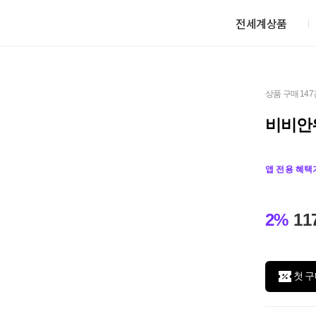
전세계상품
상품 구매 147
비비안
앱 전용 혜택
2%
11
첫 구