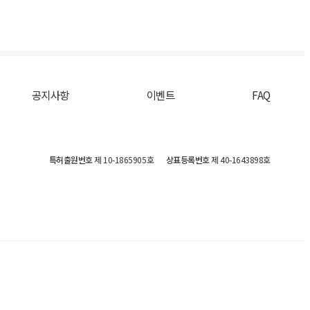
공지사항
이벤트
FAQ
특허출원번호
제 10-1865905호
상표등록번호
제 40-1643898호