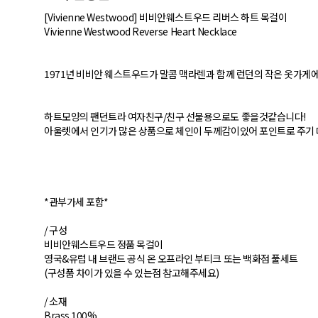
[Vivienne Westwood] 비비안웨스트우드 리버스 하트 목걸이
Vivienne Westwood Reverse Heart Necklace
1971년 비비안 웨스트우드가 말콤 맥라렌과 함께 런던의 작은 옷가게
하트모양의 팬던트라 여자친구/친구 선물용으로도 좋을것같습니다!
아울렛에서 인기가 많은 상품으로 체인이 두께감이있어 포인트로 주기 
*관부가세 포함*
/ 구성
비비안웨스트우드 정품 목걸이
영국&유럽 내 브랜드 공식 온 오프라인 부티크 또는 백화점 풀세트
(구성품 차이가 있을 수 있는점 참고해주세요)
/ 소재
Brass 100%