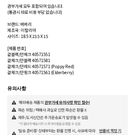
관부가세 모두 포함되어 있습니다.
(통관시 따로 비용 부담 없습니다)
브랜드: 버버리
제조국 : 이탈리아
사이즈 : 18.5 X 23.5 X 15
[제품 번호]
겉블랙/안체크 40571551
겉체크/안블랙 40571581
겉체크/안레드 40571571 (Poppy Red)
해외배송 제품의
관부가세 유의사항 확인 필수!
파손 위험 / 택배사 과실로 인한 파손은 환불 X
제주/도서산간은 추가운송료가 발생될 수 있음
*각 셀러가 배송시작 시 추가비용을 요청할 수 있음
'발송 준비중' 상태부터는 환불 진행 시, 사유에 따라
반품비 책정 기