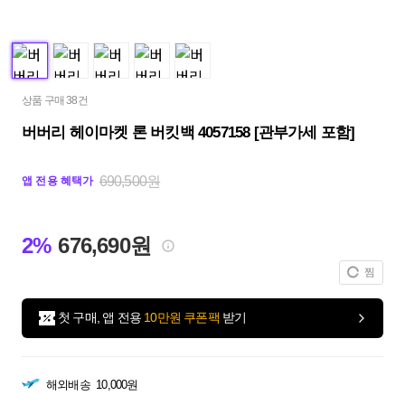
상품 구매 38건
버버리 헤이마켓 론 버킷백 4057158 [관부가세 포함]
690,500원
앱 전용 혜택가
2%
676,690원
찜
첫 구매, 앱 전용
10만원 쿠폰팩
받기
해외배송
10,000원