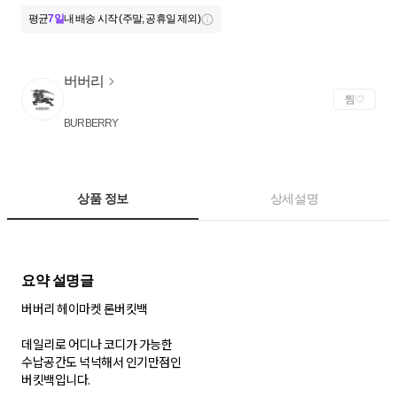
평균
7일
내 배송 시작 (주말, 공휴일 제외)
버버리
찜
BURBERRY
상품 정보
상세설명
버버리 헤이마켓 론버킷백
데일리로 어디나 코디가 가능한
수납공간도 넉넉해서 인기만점인
버킷백입니다.