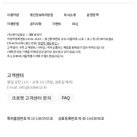
이용약관
개인정보처리방침
회사소개
운영정책
이용방법
공지사항
이벤트
FAQ
(주)와이오엘오 ㅣ 대표 황유미
사업자등록번호
610-86-34204
ㅣ 통신판매번호 2019-서울마포-1239 ㅣ 호스팅 (주)와이오엘오
070-8676-8799 (발신 전용)
사업자 정보 확인 >
고객 문의: 우측 고객센터 / 이메일 / 카카오플러스 채널을 통해 문의 접수 부탁드립니다.
(정확한 상담 기록을 위해 유선상 문의는 접수받고 있지 않습니다)
주소 [
04004
] 서울특별시 마포구 월드컵로10길
5-6
고객센터
평일 오전 11시 ~ 오후 5시 (주말, 공휴일 제외)
E-mail : info@croket.co.kr
크로켓 고객센터 문의
FAQ
특허출원번호
제 10-1865905호
상표등록번호
제 40-1643898호