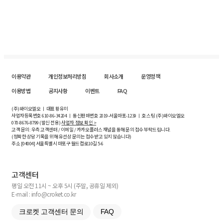
이용약관
개인정보처리방침
회사소개
운영정책
이용방법
공지사항
이벤트
FAQ
(주)와이오엘오 ㅣ 대표 황유미
사업자등록번호
610-86-34204
ㅣ 통신판매번호 2019-서울마포-1239 ㅣ 호스팅 (주)와이오엘오
070-8676-8799 (발신 전용)
사업자 정보 확인 >
고객 문의: 우측 고객센터 / 이메일 / 카카오플러스 채널을 통해 문의 접수 부탁드립니다.
(정확한 상담 기록을 위해 유선상 문의는 접수받고 있지 않습니다)
주소 [
04004
] 서울특별시 마포구 월드컵로10길
5-6
고객센터
평일 오전 11시 ~ 오후 5시 (주말, 공휴일 제외)
E-mail : info@croket.co.kr
크로켓 고객센터 문의
FAQ