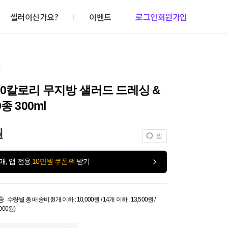
셀러이신가요?
이벤트
로그인
회원가입
건
0칼로리 무지방 샐러드 드레싱 &
종 300ml
원
찜
매, 앱 전용
10만원 쿠폰팩
받기
송
수량별 총 배송비 (8개 이하 : 10,000원 / 14개 이하 : 13,500원 /
,000원)