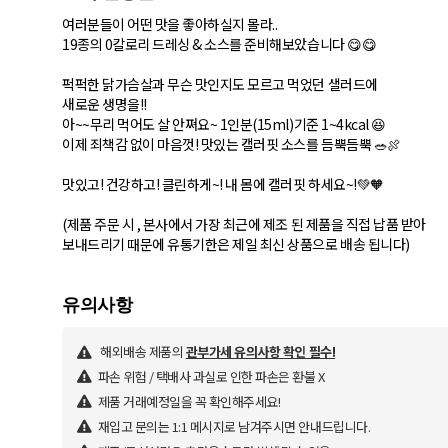
여러분들이 어떤 맛을 좋아하실지 몰라..
19종의 0칼로리 드레싱 & 소스를 준비해보았습니다 😋😋
퍽퍽한 닭가슴살과 무슨 맛인지도 모르고 먹었던 샐러드에
새로운 생명을!!
아~~무리 먹어도 살 안쪄요~ 1인분(15ml)기준 1~4kcal 😆
이제 죄책감 없이 마음껏! 맛있는 캘러핏 소스를 듬뿍듬뿍 🥗🍖
맛있고! 건강하고! 클린하게~! 내 몸에 캘러핏 하세요~!💚🧡
(제품 주문 시 , 본사에서 가장 최근에 제조 된 제품을 직접 납품 받아
보내드리기 때문에 유통기한은 제일 최신 상품으로 배송 됩니다)
해외배송 제품의
관부가세 유의사항 확인 필수!
파손 위험 / 택배사 과실로 인한 파손은 환불 X
제품 거래예정일을 꼭 확인해주세요!
재입고 문의는 1:1 메시지로 남겨주시면 안내드립니다.