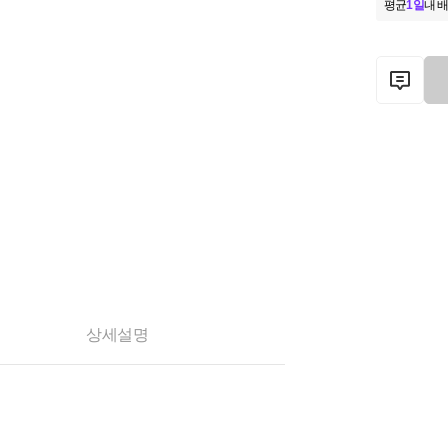
평균
1일
내 배
상세설명