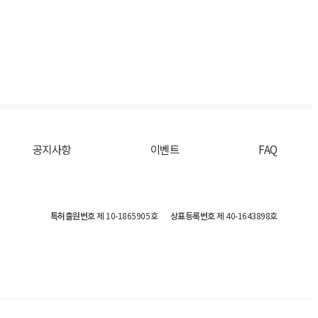
공지사항
이벤트
FAQ
특허출원번호
제 10-1865905호
상표등록번호
제 40-1643898호