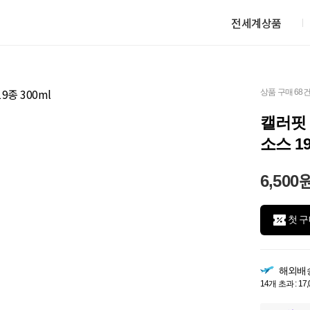
전세계상품
상품 구매 68
캘러핏 
소스 19
6,500
첫 구
해외배
14개 초과 : 17