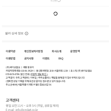
리뷰
셀러 상세 정보
이용약관
개인정보처리방침
회사소개
운영정책
이용방법
공지사항
이벤트
FAQ
(주)와이오엘오 ㅣ 대표 황유미
사업자등록번호
610-86-34204
ㅣ 통신판매번호 2019-서울마포-1239 ㅣ 호스팅 (주)와이오엘오
070-8676-8799 (발신 전용)
사업자 정보 확인 >
고객 문의: 우측 고객센터 / 이메일 / 카카오플러스 채널을 통해 문의 접수 부탁드립니다.
(정확한 상담 기록을 위해 유선상 문의는 접수받고 있지 않습니다)
주소 [
04004
] 서울특별시 마포구 월드컵로10길
5-6
고객센터
평일 오전 11시 ~ 오후 5시 (주말, 공휴일 제외)
E-mail : info@croket.co.kr