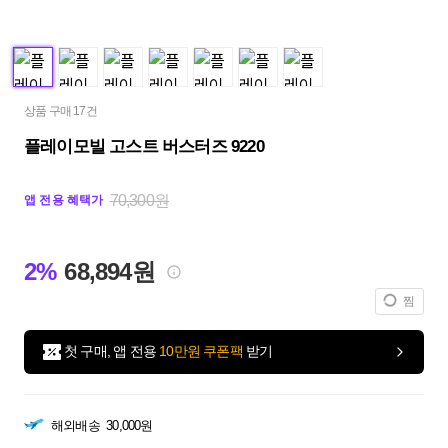
상품 구매 17건
플레이모빌 고스트 버스터즈 9220
70,300원
앱 전용 혜택가
2%
68,894원
찜
첫 구매, 앱 전용
10만원 쿠폰팩
받기
해외배송
30,000원