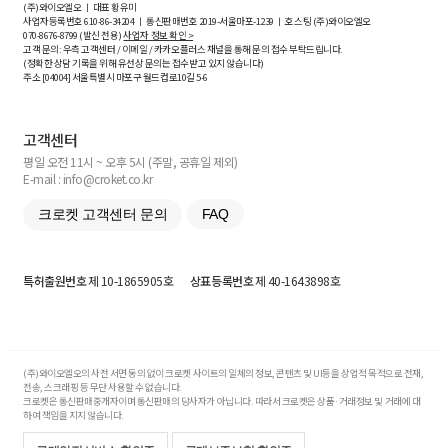
(주)와이오엘오 ㅣ 대표 황유미
사업자등록번호
610-86-34204
ㅣ 통신판매번호 2019-서울마포-1239 ㅣ 호스팅 (주)와이오엘오
070-8676-8799 (발신 전용)
사업자 정보 확인 >
고객 문의: 우측 고객센터 / 이메일 / 카카오플러스 채널을 통해 문의 접수 부탁드립니다.
(정확한 상담 기록을 위해 유선상 문의는 접수받고 있지 않습니다)
주소 [
04004
] 서울특별시 마포구 월드컵로10길
5-6
고객센터
평일 오전 11시 ~ 오후 5시 (주말, 공휴일 제외)
E-mail : info@croket.co.kr
크로켓 고객센터 문의
FAQ
특허출원번호
제 10-1865905호
상표등록번호
제 40-1643898호
(주)와이오엘오의 사전 서면 동의 없이 크로켓 사이트의 일체의 정보, 콘텐츠 및 UI등을 상업적 목적으로 전재,
전송, 스크래핑 등 무단 사용할 수 없습니다.
크로켓은 통신판매중개자이며 통신판매의 당사자가 아닙니다. 따라서 크로켓은 상품·거래정보 및 거래에 대
하여 책임을 지지 않습니다.