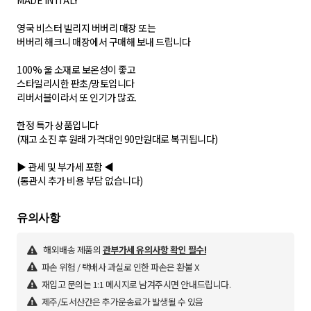
MADE IN ITALY
영국 비스터 빌리지 버버리 매장 또는
버버리 해크니 매장에서 구매해 보내 드립니다
100% 울 소재로 보온성이 좋고
스타일리시한 판초/망토입니다
리버서블이라서 또 인기가 많죠.
한정 특가 상품입니다
(재고 소진 후 원래 가격대인 90만원대로 복귀됩니다)
▶ 관세 및 부가세 포함 ◀
(통관시 추가 비용 부담 없습니다)
해외배송 제품의
관부가세 유의사항 확인 필수!
파손 위험 / 택배사 과실로 인한 파손은 환불 X
재입고 문의는 1:1 메시지로 남겨주시면 안내드립니다.
제주/도서산간은 추가운송료가 발생될 수 있음