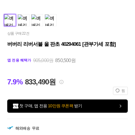
상품 구매 22건
버버리 리버서블 울 판초 40294061 [관부가세 포함]
905,000원
850,500원
앱 전용 혜택가
7.9%
833,490원
찜
첫 구매, 앱 전용
10만원 쿠폰팩
받기
해외배송
무료