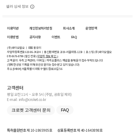
셀러 상세 정보
이용약관
개인정보처리방침
회사소개
운영정책
이용방법
공지사항
이벤트
FAQ
(주)와이오엘오 ㅣ 대표 황유미
사업자등록번호
610-86-34204
ㅣ 통신판매번호 2019-서울마포-1239 ㅣ 호스팅 (주)와이오엘오
070-8676-8799 (발신 전용)
사업자 정보 확인 >
고객 문의: 우측 고객센터 / 이메일 / 카카오플러스 채널을 통해 문의 접수 부탁드립니다.
(정확한 상담 기록을 위해 유선상 문의는 접수받고 있지 않습니다)
주소 [
04004
] 서울특별시 마포구 월드컵로10길
5-6
고객센터
평일 오전 11시 ~ 오후 5시 (주말, 공휴일 제외)
E-mail : info@croket.co.kr
크로켓 고객센터 문의
FAQ
특허출원번호
제 10-1865905호
상표등록번호
제 40-1643898호