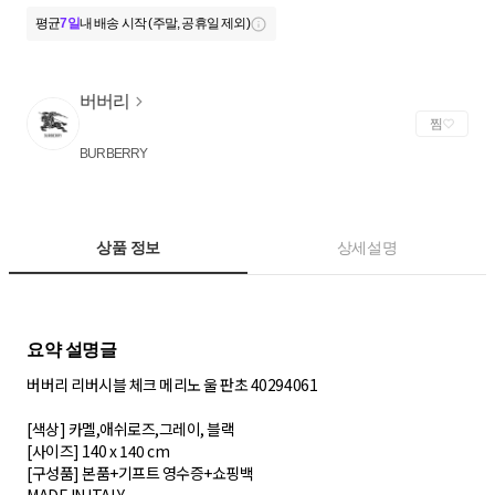
평균
7일
내 배송 시작 (주말, 공휴일 제외)
버버리
찜
BURBERRY
상품 정보
상세설명
버버리 리버시블 체크 메리노 울 판초 40294061
[색상] 카멜,애쉬로즈,그레이, 블랙
[사이즈] 140 x 140 cm
[구성품] 본품+기프트 영수증+쇼핑백