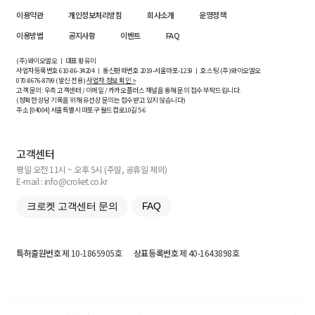
이용약관
개인정보처리방침
회사소개
운영정책
이용방법
공지사항
이벤트
FAQ
(주)와이오엘오 ㅣ 대표 황유미
사업자등록번호
610-86-34204
ㅣ 통신판매번호 2019-서울마포-1239 ㅣ 호스팅 (주)와이오엘오
070-8676-8799 (발신 전용)
사업자 정보 확인 >
고객 문의: 우측 고객센터 / 이메일 / 카카오플러스 채널을 통해 문의 접수 부탁드립니다.
(정확한 상담 기록을 위해 유선상 문의는 접수받고 있지 않습니다)
주소 [
04004
] 서울특별시 마포구 월드컵로10길
5-6
고객센터
평일 오전 11시 ~ 오후 5시 (주말, 공휴일 제외)
E-mail : info@croket.co.kr
크로켓 고객센터 문의
FAQ
특허출원번호
제 10-1865905호
상표등록번호
제 40-1643898호