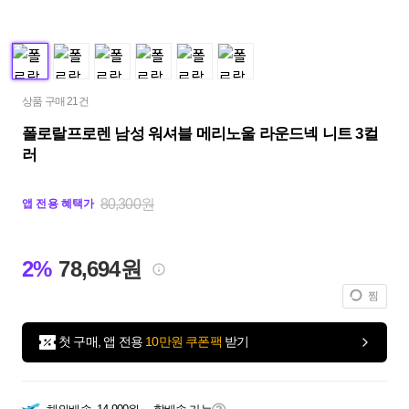
상품 구매 21건
폴로랄프로렌 남성 워셔블 메리노울 라운드넥 니트 3컬
러
80,300원
앱 전용 혜택가
2%
78,694원
찜
첫 구매, 앱 전용
10만원 쿠폰팩
받기