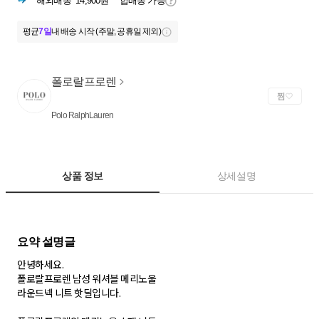
해외배송
14,900원
합배송 가능
평균
7일
내 배송 시작 (주말, 공휴일 제외)
폴로랄프로렌
찜
Polo RalphLauren
상품 정보
상세설명
안녕하세요.
폴로랄프로렌 남성 워셔블 메리노울
라운드넥 니트 핫딜입니다.