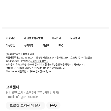
이용약관
개인정보처리방침
회사소개
운영정책
이용방법
공지사항
이벤트
FAQ
(주)와이오엘오 ㅣ 대표 황유미
사업자등록번호
610-86-34204
ㅣ 통신판매번호 2019-서울마포-1239 ㅣ 호스팅 (주)와이오엘오
070-8676-8799 (발신 전용)
사업자 정보 확인 >
고객 문의: 우측 고객센터 / 이메일 / 카카오플러스 채널을 통해 문의 접수 부탁드립니다.
(정확한 상담 기록을 위해 유선상 문의는 접수받고 있지 않습니다)
주소 [
04004
] 서울특별시 마포구 월드컵로10길
5-6
고객센터
평일 오전 11시 ~ 오후 5시 (주말, 공휴일 제외)
E-mail : info@croket.co.kr
크로켓 고객센터 문의
FAQ