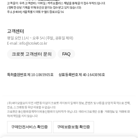
고객 문의: 우측 고객센터 / 이메일 / 카카오플러스 채널을 통해 문의 접수 부탁드립니다.
(정확한 상담 기록을 위해 유선상 문의는 접수받고 있지 않습니다)
주소 [
04004
] 서울특별시 마포구 월드컵로10길
5-6
고객센터
평일 오전 11시 ~ 오후 5시 (주말, 공휴일 제외)
E-mail : info@croket.co.kr
크로켓 고객센터 문의
FAQ
특허출원번호
제 10-1865905호
상표등록번호
제 40-1643898호
(주)와이오엘오의 사전 서면 동의 없이 크로켓 사이트의 일체의 정보, 콘텐츠 및 UI등을 상업적 목적으로 전재,
전송, 스크래핑 등 무단 사용할 수 없습니다.
크로켓은 통신판매중개자이며 통신판매의 당사자가 아닙니다. 따라서 크로켓은 상품·거래정보 및 거래에 대
하여 책임을 지지 않습니다.
구매안전서비스 확인증
구매보증보험 확인증