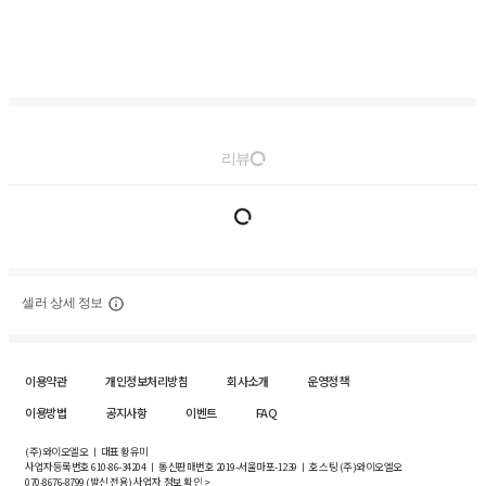
리뷰
셀러 상세 정보
이용약관
개인정보처리방침
회사소개
운영정책
이용방법
공지사항
이벤트
FAQ
(주)와이오엘오 ㅣ 대표 황유미
사업자등록번호
610-86-34204
ㅣ 통신판매번호 2019-서울마포-1239 ㅣ 호스팅 (주)와이오엘오
070-8676-8799 (발신 전용)
사업자 정보 확인 >