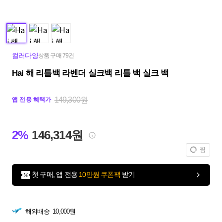
컬러다양
상품 구매 79건
Hai 해 리틀백 라벤더 실크백 리틀 백 실크 백
149,300원
앱 전용 혜택가
2%
146,314원
찜
첫 구매, 앱 전용
10만원 쿠폰팩
받기
해외배송
10,000원