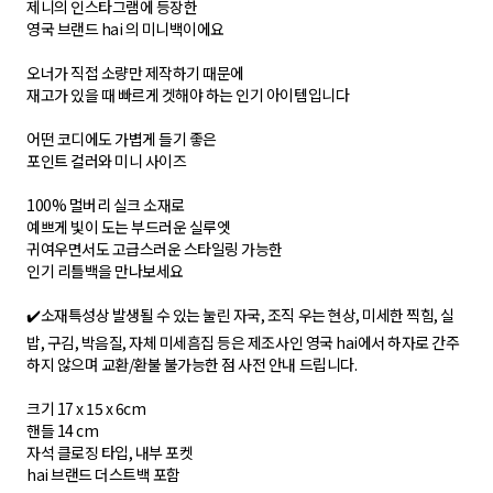
제니의 인스타그램에 등장한
영국 브랜드 hai 의 미니백이에요
오너가 직접 소량만 제작하기 때문에
재고가 있을 때 빠르게 겟해야 하는 인기 아이템입니다
어떤 코디에도 가볍게 들기 좋은
포인트 컬러와 미니 사이즈
100% 멀버리 실크 소재로
예쁘게 빛이 도는 부드러운 실루엣
귀여우면서도 고급스러운 스타일링 가능한
인기 리틀백을 만나보세요
✔️소재특성상 발생될 수 있는 눌린 자국, 조직 우는 현상, 미세한 찍힘, 실
밥, 구김, 박음질, 자체 미세흠집 등은 제조사인 영국 hai에서 하자로 간주
하지 않으며 교환/환불 불가능한 점 사전 안내 드립니다.
크기 17 x 15 x 6cm
핸들 14 cm
자석 클로징 타입, 내부 포켓
hai 브랜드 더스트백 포함