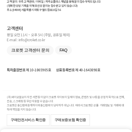
고객 문의: 우측 고객센터 / 이메일 / 카카오플러스 채널을 통해 문의 접수 부탁드립니다.
(정확한 상담 기록을 위해 유선상 문의는 접수받고 있지 않습니다)
주소 [
04004
] 서울특별시 마포구 월드컵로10길
5-6
고객센터
평일 오전 11시 ~ 오후 5시 (주말, 공휴일 제외)
E-mail : info@croket.co.kr
크로켓 고객센터 문의
FAQ
특허출원번호
제 10-1865905호
상표등록번호
제 40-1643898호
(주)와이오엘오의 사전 서면 동의 없이 크로켓 사이트의 일체의 정보, 콘텐츠 및 UI등을 상업적 목적으로 전재,
전송, 스크래핑 등 무단 사용할 수 없습니다.
크로켓은 통신판매중개자이며 통신판매의 당사자가 아닙니다. 따라서 크로켓은 상품·거래정보 및 거래에 대
하여 책임을 지지 않습니다.
구매안전서비스 확인증
구매보증보험 확인증