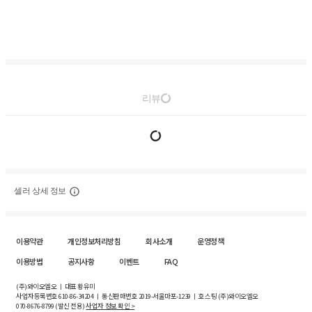
리뷰
셀러 상세 정보
이용약관
개인정보처리방침
회사소개
운영정책
이용방법
공지사항
이벤트
FAQ
(주)와이오엘오 ㅣ 대표 황유미
사업자등록번호
610-86-34204
ㅣ 통신판매번호 2019-서울마포-1239 ㅣ 호스팅 (주)와이오엘오
070-8676-8799 (발신 전용)
사업자 정보 확인 >