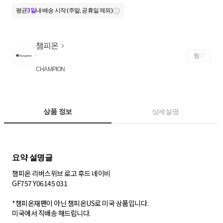
평균
3일
내 배송 시작 (주말, 공휴일 제외)
챔피온
찜
CHAMPION
상품 정보
상세설명
챔피온 리버스위브 로고 후드 네이비
GF757 Y06145 031
*챔피온재팬이 아닌 챔피온US로 미국 상품입니다.
미국에서 직배송 해드립니다.