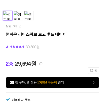
상품 구매 1건
챔피온 리버스위브 로고 후드 네이비
30,300원
앱 전용 혜택가
2%
29,694원
찜
첫 구매, 앱 전용
10만원 쿠폰팩
받기
해외배송
무료