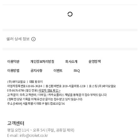
셀러 상세 정보
이용약관
개인정보처리방침
회사소개
운영정책
이용방법
공지사항
이벤트
FAQ
(주)와이오엘오 ㅣ 대표 황유미
사업자등록번호
610-86-34204
ㅣ 통신판매번호 2019-서울마포-1239 ㅣ 호스팅 (주)와이오엘오
070-8676-8799 (발신 전용)
사업자 정보 확인 >
고객 문의: 우측 고객센터 / 이메일 / 카카오플러스 채널을 통해 문의 접수 부탁드립니다.
(정확한 상담 기록을 위해 유선상 문의는 접수받고 있지 않습니다)
주소 [
04004
] 서울특별시 마포구 월드컵로10길
5-6
고객센터
평일 오전 11시 ~ 오후 5시 (주말, 공휴일 제외)
E-mail : info@croket.co.kr