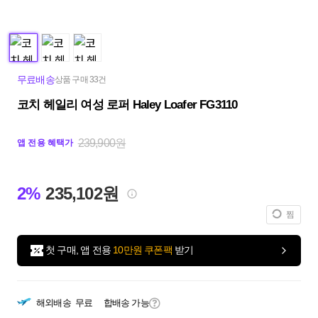
무료배송
상품 구매 33건
코치 헤일리 여성 로퍼 Haley Loafer FG3110
239,900원
앱 전용 혜택가
2%
235,102원
찜
첫 구매, 앱 전용
10만원 쿠폰팩
받기
해외배송
무료
합배송 가능