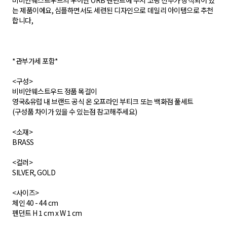
비비안웨스트우드의 우아한 ORB 펜던트에 수지 코팅 진주가 장식되어 있
는 제품이에요, 심플하면서도 세련된 디자인으로 데일리 아이템으로 추천
합니다,
*관부가세 포함*
<구성>
비비안웨스트우드 정품 목걸이
영국&유럽 내 브랜드 공식 온 오프라인 부티크 또는 백화점 풀세트
(구성품 차이가 있을 수 있는점 참고해주세요)
<소재>
BRASS
<컬러>
SILVER, GOLD
<사이즈>
체인 40 - 44 cm
펜던트 H 1 cm x W 1 cm