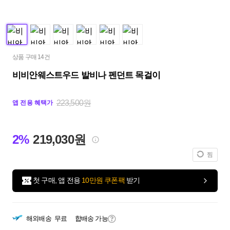
상품 구매 14건
비비안웨스트우드 발비나 펜던트 목걸이
223,500원
앱 전용 혜택가
2%
219,030원
찜
첫 구매, 앱 전용
10만원 쿠폰팩
받기
해외배송
무료
합배송 가능