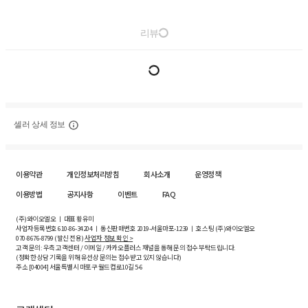
리뷰
셀러 상세 정보
이용약관
개인정보처리방침
회사소개
운영정책
이용방법
공지사항
이벤트
FAQ
(주)와이오엘오 ㅣ 대표 황유미
사업자등록번호
610-86-34204
ㅣ 통신판매번호 2019-서울마포-1239 ㅣ 호스팅 (주)와이오엘오
070-8676-8799 (발신 전용)
사업자 정보 확인 >
고객 문의: 우측 고객센터 / 이메일 / 카카오플러스 채널을 통해 문의 접수 부탁드립니다.
(정확한 상담 기록을 위해 유선상 문의는 접수받고 있지 않습니다)
주소 [
04004
] 서울특별시 마포구 월드컵로10길
5-6