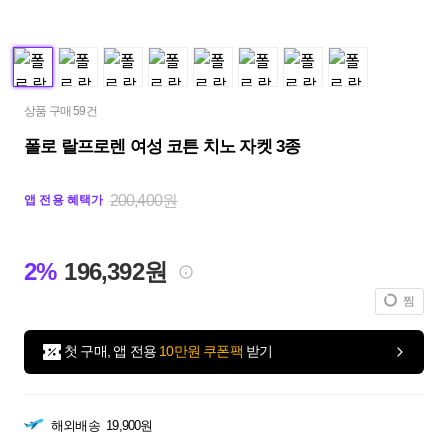
상품 구매 59건
폴로 랄프로렌 여성 코튼 치노 자켓 3종
200,400원
앱 전용 혜택가
2%
196,392원
찜
첫 구매, 앱 전용
10만원 쿠폰팩
받기
해외배송
19,900원