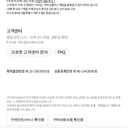
070-8676-8799 (발신 전용)
사업자 정보 확인 >
고객 문의: 우측 고객센터 / 이메일 / 카카오플러스 채널을 통해 문의 접수 부탁드립니다.
(정확한 상담 기록을 위해 유선상 문의는 접수받고 있지 않습니다)
주소 [
04004
] 서울특별시 마포구 월드컵로10길
5-6
고객센터
평일 오전 11시 ~ 오후 5시 (주말, 공휴일 제외)
E-mail : info@croket.co.kr
크로켓 고객센터 문의
FAQ
특허출원번호
제 10-1865905호
상표등록번호
제 40-1643898호
(주)와이오엘오의 사전 서면 동의 없이 크로켓 사이트의 일체의 정보, 콘텐츠 및 UI등을 상업적 목적으로 전재,
전송, 스크래핑 등 무단 사용할 수 없습니다.
크로켓은 통신판매중개자이며 통신판매의 당사자가 아닙니다. 따라서 크로켓은 상품·거래정보 및 거래에 대
하여 책임을 지지 않습니다.
구매안전서비스 확인증
구매보증보험 확인증