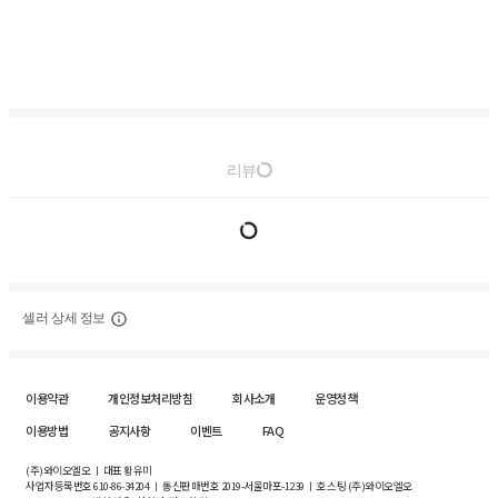
리뷰
셀러 상세 정보
이용약관
개인정보처리방침
회사소개
운영정책
이용방법
공지사항
이벤트
FAQ
(주)와이오엘오 ㅣ 대표 황유미
사업자등록번호
610-86-34204
ㅣ 통신판매번호 2019-서울마포-1239 ㅣ 호스팅 (주)와이오엘오