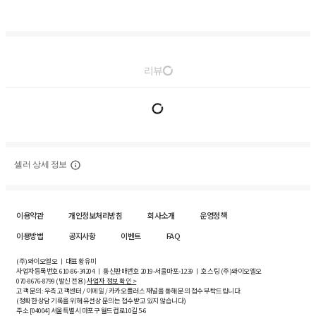
리뷰
셀러 상세 정보
이용약관
개인정보처리방침
회사소개
운영정책
이용방법
공지사항
이벤트
FAQ
(주)와이오엘오 ㅣ 대표 황유미
사업자등록번호
610-86-34204
ㅣ 통신판매번호 2019-서울마포-1239 ㅣ 호스팅 (주)와이오엘오
070-8676-8799 (발신 전용)
사업자 정보 확인 >
고객 문의: 우측 고객센터 / 이메일 / 카카오플러스 채널을 통해 문의 접수 부탁드립니다.
(정확한 상담 기록을 위해 유선상 문의는 접수받고 있지 않습니다)
주소 [
04004
] 서울특별시 마포구 월드컵로10길
5-6