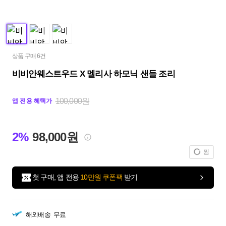
상품 구매 6건
비비안웨스트우드 X 멜리사 하모닉 샌들 조리
100,000원
앱 전용 혜택가
2%
98,000원
찜
첫 구매, 앱 전용
10만원 쿠폰팩
받기
해외배송
무료