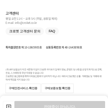
고객센터
평일 오전 11시 ~ 오후 5시 (주말, 공휴일 제외)
E-mail : info@croket.co.kr
크로켓 고객센터 문의
FAQ
특허출원번호
제 10-1865905호
상표등록번호
제 40-1643898호
(주)와이오엘오의 사전 서면 동의 없이 크로켓 사이트의 일체의 정보, 콘텐츠 및 UI등을 상업적 목적으로 전재,
전송, 스크래핑 등 무단 사용할 수 없습니다.
크로켓은 통신판매중개자이며 통신판매의 당사자가 아닙니다. 따라서 크로켓은 상품·거래정보 및 거래에 대
하여 책임을 지지 않습니다.
구매안전서비스 확인증
구매보증보험 확인증
Copyright© 2017-2026 YOLO Co, Ltd. All rights reserved.
판매중이 아닙니다.