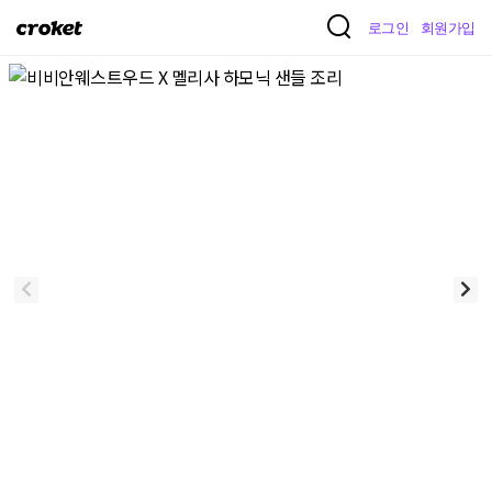
크
로그인
회원가입
로
켓