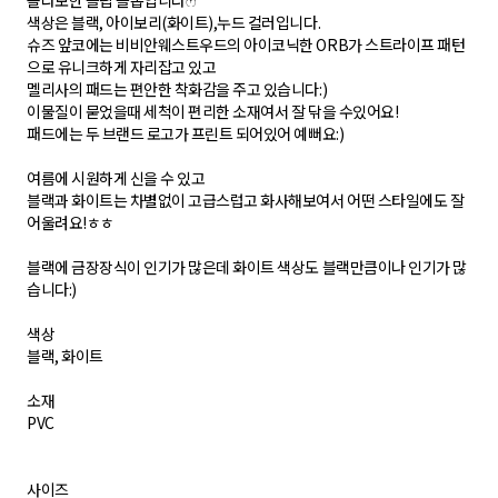
콜라보한 플립 플롭입니다ෆ
색상은 블랙, 아이보리(화이트),누드 컬러입니다.
슈즈 앞코에는 비비안웨스트우드의 아이코닉한 ORB가 스트라이프 패턴
으로 유니크하게 자리잡고 있고
멜리사의 패드는 편안한 착화감을 주고 있습니다:)
이물질이 묻었을때 세척이 편리한 소재여서 잘 닦을 수있어요!
패드에는 두 브랜드 로고가 프린트 되어있어 예뻐요:)
여름에 시원하게 신을 수 있고
블랙과 화이트는 차별없이 고급스럽고 화사해보여서 어떤 스타일에도 잘
어울려요!ㅎㅎ
블랙에 금장장식이 인기가 많은데 화이트 색상도 블랙만큼이나 인기가 많
습니다:)
색상
블랙, 화이트
소재
PVC
사이즈