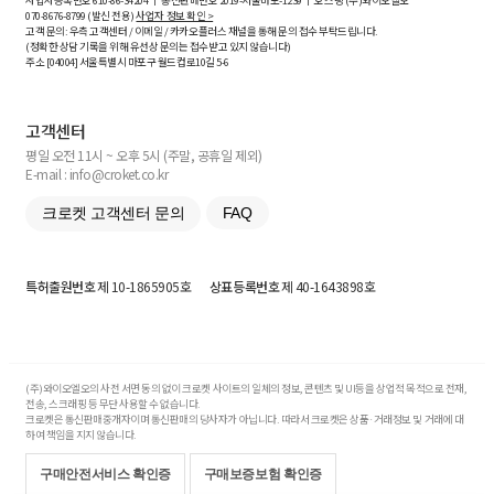
사업자등록번호
610-86-34204
ㅣ 통신판매번호 2019-서울마포-1239 ㅣ 호스팅 (주)와이오엘오
070-8676-8799 (발신 전용)
사업자 정보 확인 >
고객 문의: 우측 고객센터 / 이메일 / 카카오플러스 채널을 통해 문의 접수 부탁드립니다.
(정확한 상담 기록을 위해 유선상 문의는 접수받고 있지 않습니다)
주소 [
04004
] 서울특별시 마포구 월드컵로10길
5-6
고객센터
평일 오전 11시 ~ 오후 5시 (주말, 공휴일 제외)
E-mail : info@croket.co.kr
크로켓 고객센터 문의
FAQ
특허출원번호
제 10-1865905호
상표등록번호
제 40-1643898호
(주)와이오엘오의 사전 서면 동의 없이 크로켓 사이트의 일체의 정보, 콘텐츠 및 UI등을 상업적 목적으로 전재,
전송, 스크래핑 등 무단 사용할 수 없습니다.
크로켓은 통신판매중개자이며 통신판매의 당사자가 아닙니다. 따라서 크로켓은 상품·거래정보 및 거래에 대
하여 책임을 지지 않습니다.
구매안전서비스 확인증
구매보증보험 확인증