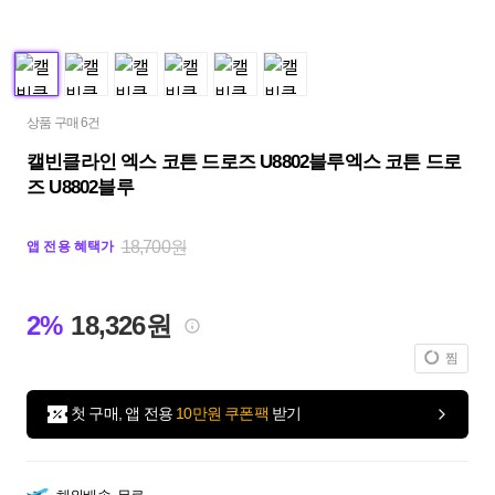
상품 구매 6건
캘빈클라인 엑스 코튼 드로즈 U8802블루엑스 코튼 드로
즈 U8802블루
18,700원
앱 전용 혜택가
2%
18,326원
찜
첫 구매, 앱 전용
10만원 쿠폰팩
받기