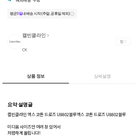
해외배송
무료
평균
3일
내 배송 시작 (주말, 공휴일 제외)
캘빈클라인
찜
CK
상품 정보
상세설명
캘빈클라인 엑스 코튼 드로즈 U8802블루엑스 코튼 드로즈 U8802블루
미디움 사이즈만 여러 장 있어서
저렴하게 올립니다!