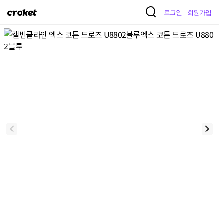
크
로그인
회원가입
로
켓