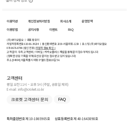
셀러 상세 정보
이용약관
개인정보처리방침
회사소개
운영정책
이용방법
공지사항
이벤트
FAQ
(주)와이오엘오 ㅣ 대표 황유미
사업자등록번호
610-86-34204
ㅣ 통신판매번호 2019-서울마포-1239 ㅣ 호스팅 (주)와이오엘오
070-8676-8799 (발신 전용)
사업자 정보 확인 >
고객 문의: 우측 고객센터 / 이메일 / 카카오플러스 채널을 통해 문의 접수 부탁드립니다.
(정확한 상담 기록을 위해 유선상 문의는 접수받고 있지 않습니다)
주소 [
04004
] 서울특별시 마포구 월드컵로10길
5-6
고객센터
평일 오전 11시 ~ 오후 5시 (주말, 공휴일 제외)
E-mail : info@croket.co.kr
크로켓 고객센터 문의
FAQ
특허출원번호
제 10-1865905호
상표등록번호
제 40-1643898호