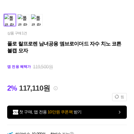
상품 구매 1건
폴로 랄프로렌 남녀공용 엠브로이더드 자수 치노 코튼
볼캡 모자
119,500원
앱 전용 혜택가
2%
117,110원
찜
첫 구매, 앱 전용
10만원 쿠폰팩
받기