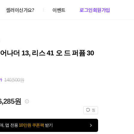
셀러이신가요?
이벤트
로그인
회원가입
건
나더 13, 리스 41 오 드 퍼퓸 30
140,500원
가
6,285원
찜
매, 앱 전용
10만원 쿠폰팩
받기