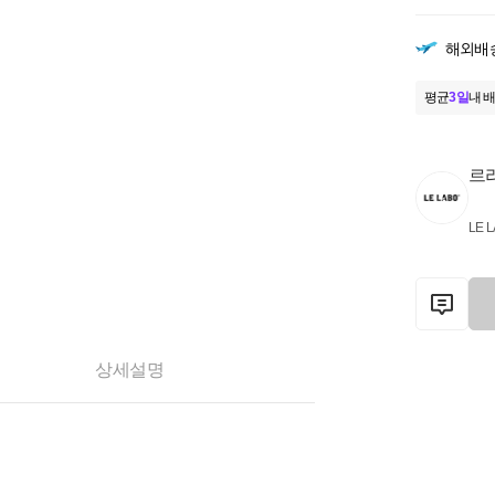
해외배
평균
3일
내 배
르
LE 
상세설명