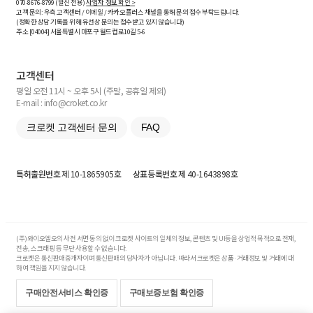
070-8676-8799 (발신 전용)
사업자 정보 확인 >
고객 문의: 우측 고객센터 / 이메일 / 카카오플러스 채널을 통해 문의 접수 부탁드립니다.
(정확한 상담 기록을 위해 유선상 문의는 접수받고 있지 않습니다)
주소 [
04004
] 서울특별시 마포구 월드컵로10길
5-6
고객센터
평일 오전 11시 ~ 오후 5시 (주말, 공휴일 제외)
E-mail : info@croket.co.kr
크로켓 고객센터 문의
FAQ
특허출원번호
제 10-1865905호
상표등록번호
제 40-1643898호
(주)와이오엘오의 사전 서면 동의 없이 크로켓 사이트의 일체의 정보, 콘텐츠 및 UI등을 상업적 목적으로 전재,
전송, 스크래핑 등 무단 사용할 수 없습니다.
크로켓은 통신판매중개자이며 통신판매의 당사자가 아닙니다. 따라서 크로켓은 상품·거래정보 및 거래에 대
하여 책임을 지지 않습니다.
구매안전서비스 확인증
구매보증보험 확인증