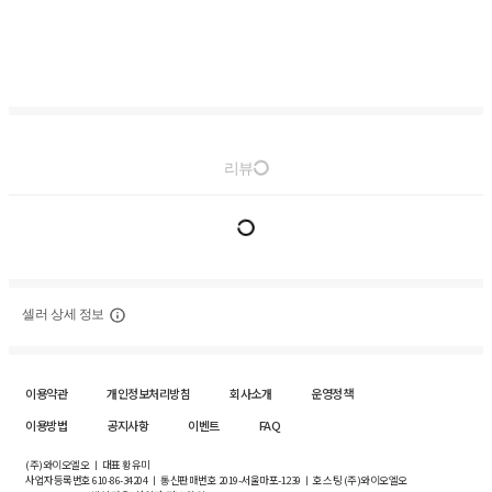
리뷰
셀러 상세 정보
이용약관
개인정보처리방침
회사소개
운영정책
이용방법
공지사항
이벤트
FAQ
(주)와이오엘오 ㅣ 대표 황유미
사업자등록번호
610-86-34204
ㅣ 통신판매번호 2019-서울마포-1239 ㅣ 호스팅 (주)와이오엘오