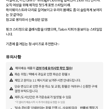
각설하고, 이건 Levi's® Vintage Clothing 컬렉션의 1950 701 진이야.
오직 여성을 위해 제작된 첫 5개 포켓 스타일이래.
하이웨이스트라 다리로 길어보이고 우리의 몸매도 좀 더 슬림하게 보여지
는 것 같아😌
참고로 생지라서 신축성은 없엉.
핑크 스티칭으로 클래식함을 더했으며, Talon 지퍼가 돋보이는 스타일입
니다.
해외배송 제품의
관부가세 유의사항 확인 필수!
파손 위험 / 택배사 과실로 인한 파손은 환불 X
재입고 문의는 1:1 메시지로 남겨주시면 안내드립니다.
단순 변심으로 인한 주문 취소 및 교환, 환불은 어려우니 신중한 구매
결정 부탁드립니다.
제주/도서산간은 추가운송료가 발생될 수 있음
*각 셀러가 배송시작 시 추가비용을 요청할 수 있음
'발송 준비중' 상태부터는 환불 진행 시, 사유에 따라
반품비 책정 기