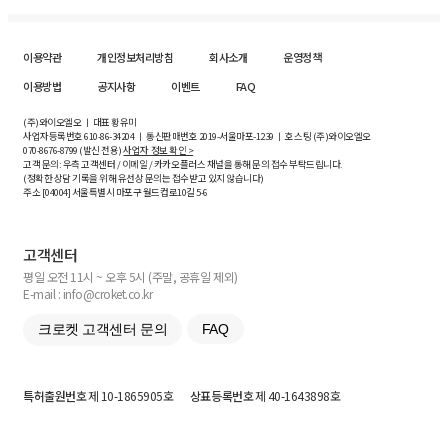
이용약관
개인정보처리방침
회사소개
운영정책
이용방법
공지사항
이벤트
FAQ
(주)와이오엘오 ㅣ 대표 황유미
사업자등록번호
610-86-34204
ㅣ 통신판매번호 2019-서울마포-1239 ㅣ 호스팅 (주)와이오엘오
070-8676-8799 (발신 전용)
사업자 정보 확인 >
고객 문의: 우측 고객센터 / 이메일 / 카카오플러스 채널을 통해 문의 접수 부탁드립니다.
(정확한 상담 기록을 위해 유선상 문의는 접수받고 있지 않습니다)
주소 [
04004
] 서울특별시 마포구 월드컵로10길
5-6
고객센터
평일 오전 11시 ~ 오후 5시 (주말, 공휴일 제외)
E-mail : info@croket.co.kr
크로켓 고객센터 문의
FAQ
특허출원번호
제 10-1865905호
상표등록번호
제 40-1643898호