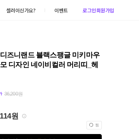
셀러이신가요?
이벤트
로그인
회원가입
 디즈니랜드 블랙스팽글 미키마우
사모 디자인 네이비컬러 머리띠_헤
36,200원
가
,114원
찜