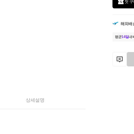
첫 구
해외배
평균
14일
내 
상세설명