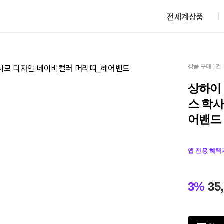
전세계상품
상품 구매 1건
상하이
스 학
어밴드
앱 전용 혜택
3%
35