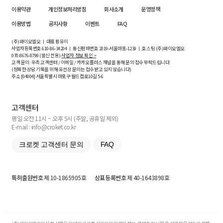
이용약관
개인정보처리방침
회사소개
운영정책
이용방법
공지사항
이벤트
FAQ
(주)와이오엘오 ㅣ 대표 황유미
사업자등록번호
610-86-34204
ㅣ 통신판매번호 2019-서울마포-1239 ㅣ 호스팅 (주)와이오엘오
070-8676-8799 (발신 전용)
사업자 정보 확인 >
고객 문의: 우측 고객센터 / 이메일 / 카카오플러스 채널을 통해 문의 접수 부탁드립니다.
(정확한 상담 기록을 위해 유선상 문의는 접수받고 있지 않습니다)
주소 [
04004
] 서울특별시 마포구 월드컵로10길
5-6
고객센터
평일 오전 11시 ~ 오후 5시 (주말, 공휴일 제외)
E-mail : info@croket.co.kr
크로켓 고객센터 문의
FAQ
특허출원번호
제 10-1865905호
상표등록번호
제 40-1643898호