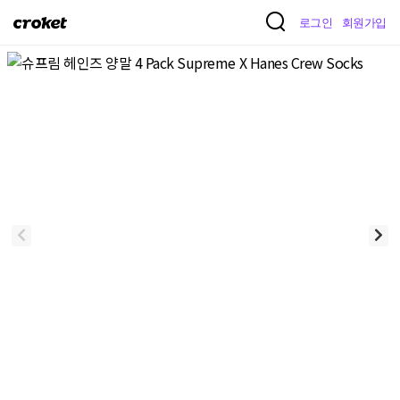
크
로그인
회원가입
로
켓