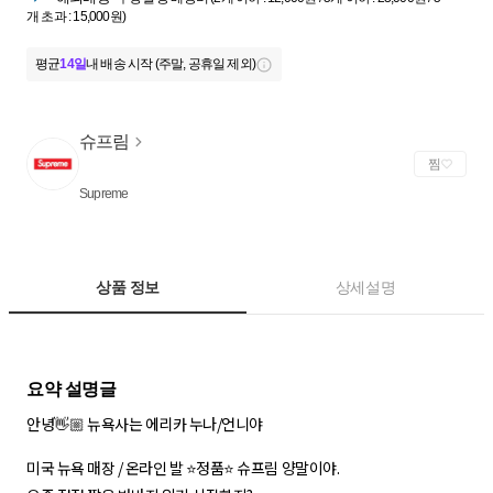
개 초과 : 15,000원)
평균
14일
내 배송 시작 (주말, 공휴일 제외)
슈프림
찜
Supreme
상품 정보
상세설명
안녕👋🏼 뉴욕사는 에리카 누나/언니야
미국 뉴욕 매장 / 온라인 발 ⭐️정품⭐️ 슈프림 양말이야.