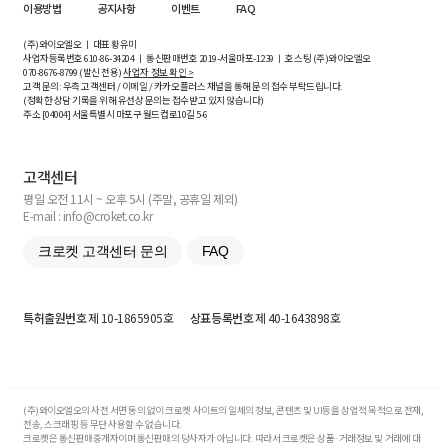
이용방법
공지사항
이벤트
FAQ
(주)와이오엘오 ㅣ 대표 황유미
사업자등록번호
610-86-34204
ㅣ 통신판매번호 2019-서울마포-1239 ㅣ 호스팅 (주)와이오엘오
070-8676-8799 (발신 전용)
사업자 정보 확인 >
고객 문의: 우측 고객센터 / 이메일 / 카카오플러스 채널을 통해 문의 접수 부탁드립니다.
(정확한 상담 기록을 위해 유선상 문의는 접수받고 있지 않습니다)
주소 [
04004
] 서울특별시 마포구 월드컵로10길
5-6
고객센터
평일 오전 11시 ~ 오후 5시 (주말, 공휴일 제외)
E-mail : info@croket.co.kr
크로켓 고객센터 문의
FAQ
특허출원번호
제 10-1865905호
상표등록번호
제 40-1643898호
(주)와이오엘오의 사전 서면 동의 없이 크로켓 사이트의 일체의 정보, 콘텐츠 및 UI등을 상업적 목적으로 전재,
전송, 스크래핑 등 무단 사용할 수 없습니다.
크로켓은 통신판매중개자이며 통신판매의 당사자가 아닙니다. 따라서 크로켓은 상품·거래정보 및 거래에 대