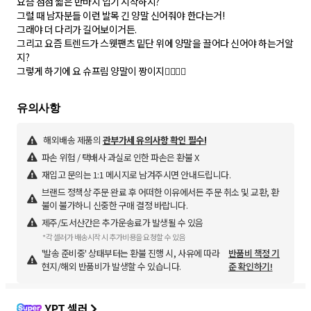
요즘 점점 짧은 반바지 입기 시작하지?
그럴 때 남자분들 이런 발목 긴 양말 신어줘야 한다는거!
그래야 더 다리가 길어보이거든.
그리고 요즘 트렌드가 스웻팬츠 밑단 위에 양말을 끌어다 신어야 하는거알
지?
그렇게 하기에 요 슈프림 양말이 짱이지👍🏼👍🏼
해외배송 제품의
관부가세 유의사항 확인 필수!
파손 위험 / 택배사 과실로 인한 파손은 환불 X
재입고 문의는 1:1 메시지로 남겨주시면 안내드립니다.
브랜드 정책상 주문 완료 후 어떠한 이유에서든 주문 취소 및 교환, 환
불이 불가하니 신중한 구매 결정 바랍니다.
제주/도서산간은 추가운송료가 발생될 수 있음
*각 셀러가 배송시작 시 추가비용을 요청할 수 있음
'발송 준비중' 상태부터는 환불 진행 시, 사유에 따라
반품비 책정 기
현지/해외 반품비가 발생할 수 있습니다.
준 확인하기!
YPT 셀러