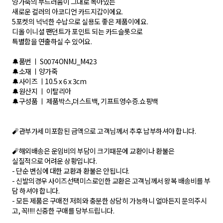
양가죽의 부드러움이 그대로 녹아있는
새로운 컬러의 아코디언 카드지갑이에요.
5포켓의 넉넉한 수납으로 실용도 좋은 제품이에요.
디올 이니셜 팬던트가 포인트 되는 카드슬롯으로
특별함을 연출하실 수 있어요.
🔔품번 ㅣ S0074ONMJ_M423
🔔소재 ㅣ양가죽
🔔사이즈 ㅣ10.5 x 6 x 3cm
🔔원산지 ㅣ 이탈리아
🔔구성품 ㅣ 제품박스,더스트백, 기프트영수증.쇼핑백
🧨관부가세 미포함된 금액으로 고객님께서 추후 납부하셔야 합니다.
🧨해외배송은 운임비의 부담이 크기때문에 교환이나 환불은
실질적으로 어려운 상황입니다.
- 단순 변심에 대한 교환과 환불은 안됩니다.
- 신발의경우 사이즈선택미스로인한 교환은 고객님께서 왕복 배송비를 부
담 하셔야 합니다.
- 모든 제품은 구매전 저희와 충분한 상담히 가능하니 얼마든지 문의주시
고, 꼭!!!! 신중한 구매를 당부드립니다.