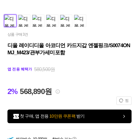
상품 구매 3건
디올 레이디디올 아코디언 카드지갑 엔젤핑크/S0074ON
MJ_M423/관부가세미포함
580,500원
앱 전용 혜택가
2%
568,890원
찜
첫 구매, 앱 전용
10만원 쿠폰팩
받기