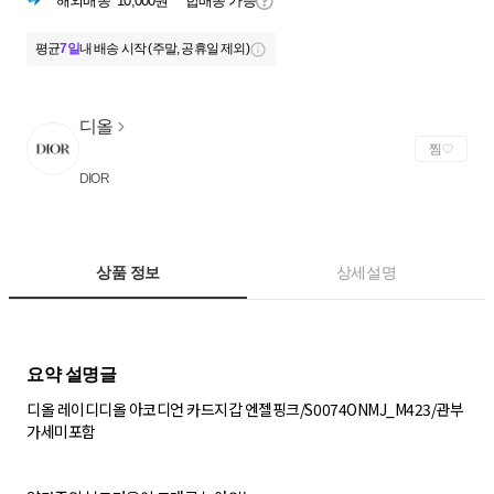
해외배송
10,000원
합배송 가능
평균
7일
내 배송 시작 (주말, 공휴일 제외)
디올
찜
DIOR
상품 정보
상세설명
디올 레이디디올 아코디언 카드지갑 엔젤핑크/S0074ONMJ_M423/관부
가세미포함