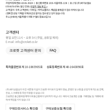
사업자등록번호
610-86-34204
ㅣ 통신판매번호 2019-서울마포-1239 ㅣ 호스팅 (주)와이오엘오
070-8676-8799 (발신 전용)
사업자 정보 확인 >
고객 문의: 우측 고객센터 / 이메일 / 카카오플러스 채널을 통해 문의 접수 부탁드립니다.
(정확한 상담 기록을 위해 유선상 문의는 접수받고 있지 않습니다)
주소 [
04004
] 서울특별시 마포구 월드컵로10길
5-6
고객센터
평일 오전 11시 ~ 오후 5시 (주말, 공휴일 제외)
E-mail : info@croket.co.kr
크로켓 고객센터 문의
FAQ
특허출원번호
제 10-1865905호
상표등록번호
제 40-1643898호
(주)와이오엘오의 사전 서면 동의 없이 크로켓 사이트의 일체의 정보, 콘텐츠 및 UI등을 상업적 목적으로 전재,
전송, 스크래핑 등 무단 사용할 수 없습니다.
크로켓은 통신판매중개자이며 통신판매의 당사자가 아닙니다. 따라서 크로켓은 상품·거래정보 및 거래에 대
하여 책임을 지지 않습니다.
구매안전서비스 확인증
구매보증보험 확인증