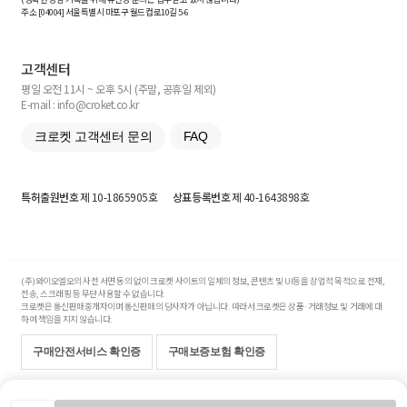
주소 [
04004
] 서울특별시 마포구 월드컵로10길
5-6
고객센터
평일 오전 11시 ~ 오후 5시 (주말, 공휴일 제외)
E-mail : info@croket.co.kr
크로켓 고객센터 문의
FAQ
특허출원번호
제 10-1865905호
상표등록번호
제 40-1643898호
(주)와이오엘오의 사전 서면 동의 없이 크로켓 사이트의 일체의 정보, 콘텐츠 및 UI등을 상업적 목적으로 전재,
전송, 스크래핑 등 무단 사용할 수 없습니다.
크로켓은 통신판매중개자이며 통신판매의 당사자가 아닙니다. 따라서 크로켓은 상품·거래정보 및 거래에 대
하여 책임을 지지 않습니다.
구매안전서비스 확인증
구매보증보험 확인증
Copyright© 2017-2026 YOLO Co, Ltd. All rights reserved.