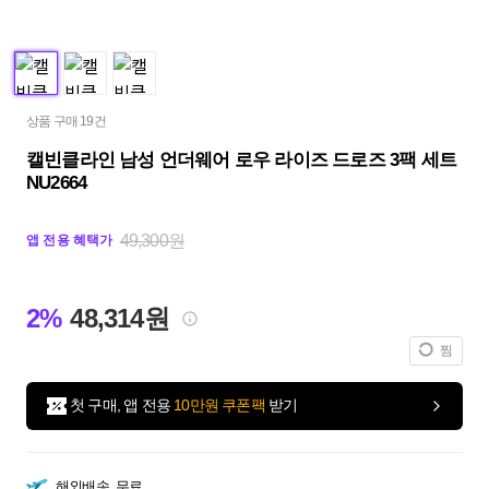
상품 구매 19건
캘빈클라인 남성 언더웨어 로우 라이즈 드로즈 3팩 세트
NU2664
49,300원
앱 전용 혜택가
2%
48,314원
찜
첫 구매, 앱 전용
10만원 쿠폰팩
받기
해외배송
무료