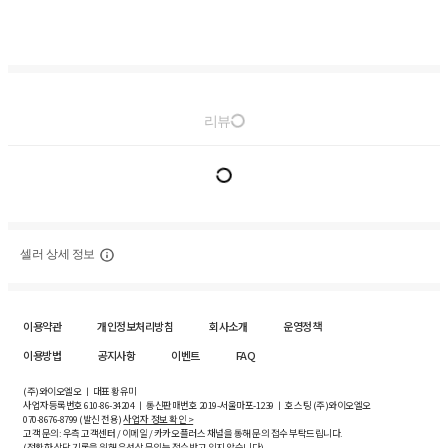
리뷰
셀러 상세 정보
이용약관
개인정보처리방침
회사소개
운영정책
이용방법
공지사항
이벤트
FAQ
(주)와이오엘오 ㅣ 대표 황유미
사업자등록번호
610-86-34204
ㅣ 통신판매번호 2019-서울마포-1239 ㅣ 호스팅 (주)와이오엘오
070-8676-8799 (발신 전용)
사업자 정보 확인 >
고객 문의: 우측 고객센터 / 이메일 / 카카오플러스 채널을 통해 문의 접수 부탁드립니다.
(정확한 상담 기록을 위해 유선상 문의는 접수받고 있지 않습니다)