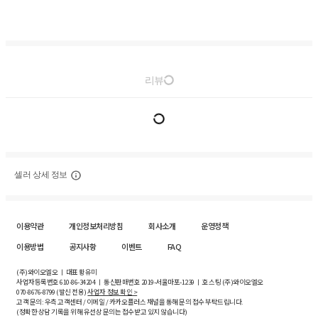
리뷰
셀러 상세 정보
이용약관
개인정보처리방침
회사소개
운영정책
이용방법
공지사항
이벤트
FAQ
(주)와이오엘오 ㅣ 대표 황유미
사업자등록번호
610-86-34204
ㅣ 통신판매번호 2019-서울마포-1239 ㅣ 호스팅 (주)와이오엘오
070-8676-8799 (발신 전용)
사업자 정보 확인 >
고객 문의: 우측 고객센터 / 이메일 / 카카오플러스 채널을 통해 문의 접수 부탁드립니다.
(정확한 상담 기록을 위해 유선상 문의는 접수받고 있지 않습니다)