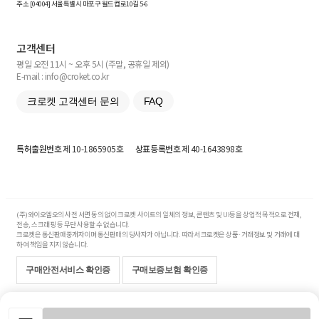
주소 [
04004
] 서울특별시 마포구 월드컵로10길
5-6
고객센터
평일 오전 11시 ~ 오후 5시 (주말, 공휴일 제외)
E-mail : info@croket.co.kr
크로켓 고객센터 문의
FAQ
특허출원번호
제 10-1865905호
상표등록번호
제 40-1643898호
(주)와이오엘오의 사전 서면 동의 없이 크로켓 사이트의 일체의 정보, 콘텐츠 및 UI등을 상업적 목적으로 전재,
전송, 스크래핑 등 무단 사용할 수 없습니다.
크로켓은 통신판매중개자이며 통신판매의 당사자가 아닙니다. 따라서 크로켓은 상품·거래정보 및 거래에 대
하여 책임을 지지 않습니다.
구매안전서비스 확인증
구매보증보험 확인증
Copyright© 2017-2026 YOLO Co, Ltd. All rights reserved.