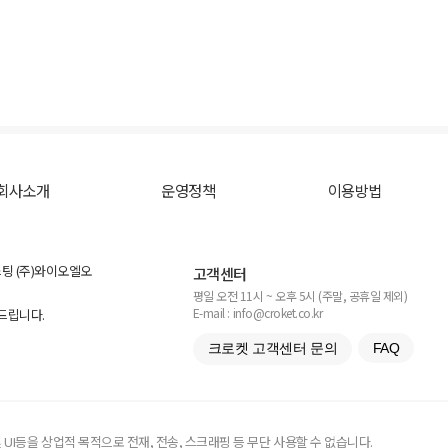
회사소개
운영정책
이용방법
스팅 (주)와이오엘오
고객센터
평일 오전 11시 ~ 오후 5시 (주말, 공휴일 제외)
E-mail : info@croket.co.kr
탁드립니다.
크로켓 고객센터 문의
FAQ
UI등을 상업적 목적으로 전재, 전송, 스크래핑 등 무단 사용할 수 없습니다.