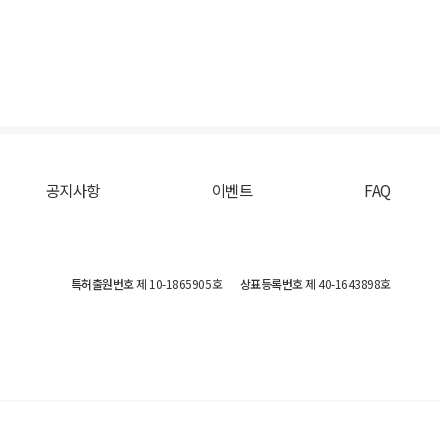
공지사항
이벤트
FAQ
특허출원번호
제 10-1865905호
상표등록번호
제 40-1643898호