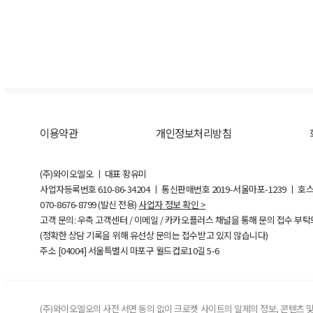
이용약관
개인정보처리방침
(주)와이오엘오 ㅣ 대표 황유미
사업자등록번호
610-86-34204
ㅣ 통신판매번호 2019-서울마포-1239 ㅣ 호
070-8676-8799 (발신 전용)
사업자 정보 확인 >
고객 문의: 우측 고객센터 / 이메일 / 카카오플러스 채널을 통해 문의 접수 부
(정확한 상담 기록을 위해 유선상 문의는 접수받고 있지 않습니다)
주소 [
04004
] 서울특별시 마포구 월드컵로10길
5-6
(주)와이오엘오의 사전 서면 동의 없이 크로켓 사이트의 일체의 정보, 콘텐츠 및 