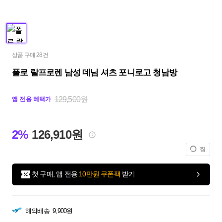
상품 구매 28건
폴로 랄프로렌 남성 데님 셔츠 포니로고 청남방
129,500원
앱 전용 혜택가
2%
126,910원
찜
첫 구매, 앱 전용
10만원 쿠폰팩
받기
해외배송
9,900원