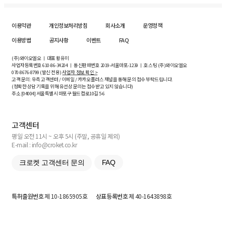
이용약관
개인정보처리방침
회사소개
운영정책
이용방법
공지사항
이벤트
FAQ
(주)와이오엘오 ㅣ 대표 황유미
사업자등록번호
610-86-34204
ㅣ 통신판매번호 2019-서울마포-1239 ㅣ 호스팅 (주)와이오엘오
070-8676-8799 (발신 전용)
사업자 정보 확인 >
고객 문의: 우측 고객센터 / 이메일 / 카카오플러스 채널을 통해 문의 접수 부탁드립니다.
(정확한 상담 기록을 위해 유선상 문의는 접수받고 있지 않습니다)
주소 [
04004
] 서울특별시 마포구 월드컵로10길
5-6
고객센터
평일 오전 11시 ~ 오후 5시 (주말, 공휴일 제외)
E-mail : info@croket.co.kr
크로켓 고객센터 문의
FAQ
특허출원번호
제 10-1865905호
상표등록번호
제 40-1643898호