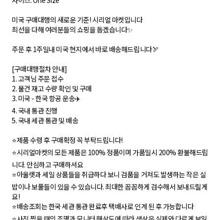
사이즈: One Size
미국 구매대행의 새로운 기준! 시리얼 마켓입니다
최선을 다해 여러분들의 쇼핑을 돕겠습니다✨
주문 후 1주일내 미국 현지에서 바로 배송해드립니다🏹
[구매대행절차 안내]
1. 고객님 주문 접수
2. 물건 재고 수량 확인 및 구매
3. 미국 - 한국 항공 운송✈️
4. 국내 통관 진행
5. 국내 세관 통관 및 배송
⭐️제품 수령 후 구매확정 꼭 부탁드립니다!
⭐️시리얼마켓의 모든 제품은 100% 정품이며 가품일시 200% 환불해드립
니다. 안심하고 구매하셔요
⭐️아울렛과 세일 상품들을 취급하다 보니 검품을 거쳐도 발생하는 작은 실
밥이나 보풀들이 있을 수 있습니다. 최대한 꼼꼼하게 검수해서 보내드릴게
요!
⭐️배송조회는 한국 세관 통관 완료후 택배사로 인계 된 후 가능합니다
⭐️사진 찍을 때의 조명과 모니터 해상도에 따라 색상은 실제와 다르게 보일