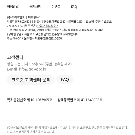
이용방법
공지사항
이벤트
FAQ
(주)와이오엘오 ㅣ 대표 황유미
사업자등록번호
610-86-34204
ㅣ 통신판매번호 2019-서울마포-1239 ㅣ 호스팅 (주)와이오엘오
070-8676-8799 (발신 전용)
사업자 정보 확인 >
고객 문의: 우측 고객센터 / 이메일 / 카카오플러스 채널을 통해 문의 접수 부탁드립니다.
(정확한 상담 기록을 위해 유선상 문의는 접수받고 있지 않습니다)
주소 [
04004
] 서울특별시 마포구 월드컵로10길
5-6
고객센터
평일 오전 11시 ~ 오후 5시 (주말, 공휴일 제외)
E-mail : info@croket.co.kr
크로켓 고객센터 문의
FAQ
특허출원번호
제 10-1865905호
상표등록번호
제 40-1643898호
(주)와이오엘오의 사전 서면 동의 없이 크로켓 사이트의 일체의 정보, 콘텐츠 및 UI등을 상업적 목적으로 전재,
전송, 스크래핑 등 무단 사용할 수 없습니다.