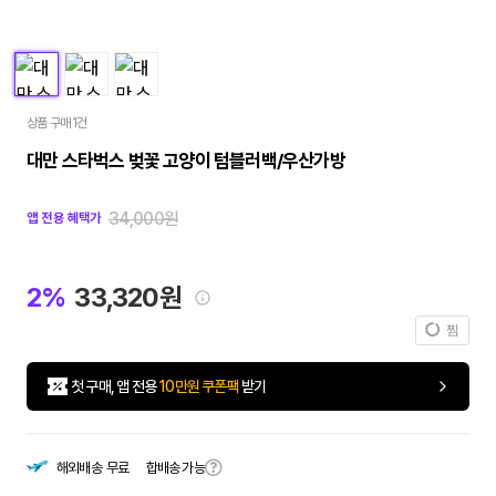
상품 구매 1건
대만 스타벅스 벚꽃 고양이 텀블러백/우산가방
34,000원
앱 전용 혜택가
2%
33,320원
찜
첫 구매, 앱 전용
10만원 쿠폰팩
받기
합배송 가능
해외배송
무료