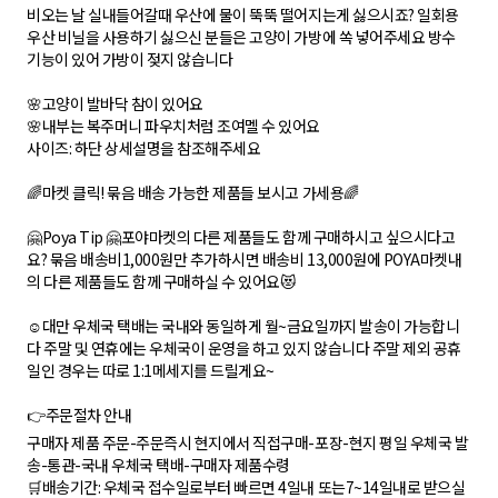
비오는 날 실내들어갈때 우산에 물이 뚝뚝 떨어지는게 싫으시죠? 일회용
우산 비닐을 사용하기 싫으신 분들은 고양이 가방에 쏙 넣어주세요 방수
기능이 있어 가방이 젖지 않습니다
🌸고양이 발바닥 참이 있어요
🌸내부는 복주머니 파우치처럼 조여멜 수 있어요
사이즈: 하단 상세설명을 참조해주세요
🌈마켓 클릭! 묶음 배송 가능한 제품들 보시고 가세용🌈
🤗Poya Tip 🤗포야마켓의 다른 제품들도 함께 구매하시고 싶으시다고
요? 묶음 배송비1,000원만 추가하시면 배송비 13,000원에 POYA마켓내
의 다른 제품들도 함께 구매하실 수 있어요😻
☺️대만 우체국 택배는 국내와 동일하게 월~금요일까지 발송이 가능합니
다 주말 및 연휴에는 우체국이 운영을 하고 있지 않습니다 주말 제외 공휴
일인 경우는 따로 1:1메세지를 드릴게요~
👉주문절차 안내
구매자 제품 주문-주문즉시 현지에서 직접구매-포장-현지 평일 우체국 발
송-통관-국내 우체국 택배-구매자 제품수령
🛒배송기간: 우체국 접수일로부터 빠르면 4일내 또는7~14일내로 받으실