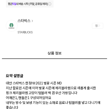
평균
5일
내 배송 시작 (주말, 공휴일 제외)
스타벅스
찜
STARBUCKS
상품 정보
대만 스타벅스 한정!🌸2021 벚꽃 시즌 MD
지난 할로윈 시즌에 이어 벚꽃 시즌에 체리블라썸으로 새롭게 출시한
핑크 체리블라썸 고양이 텀블러 백 겸 우산 가방입니다
어깨끈1, 핸들끈1 구성되어있어요
내부는 방수 및 보냉 기능이 있는 소재로 음료나 텀블러를 넣고 다니기에
좋습니다