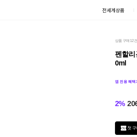
전세계상품
상품 구매 12
펜할리
0ml
앱 전용 혜택
2%
20
첫 구