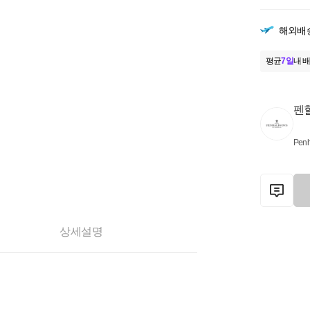
해외배
평균
7일
내 배
펜
Penh
상세설명