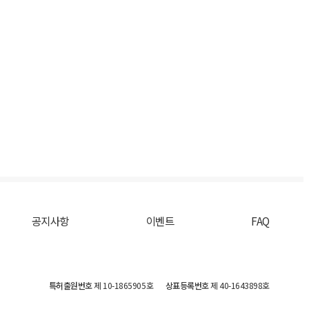
공지사항
이벤트
FAQ
특허출원번호
제 10-1865905호
상표등록번호
제 40-1643898호