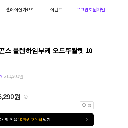
셀러이신가요?
이벤트
로그인
회원가입
건
곤스 블렌하임부케 오드뚜왈렛 10
210,500원
가
6,290원
찜
매, 앱 전용
10만원 쿠폰팩
받기