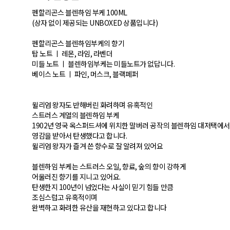
펜할리곤스 블렌하임 부케 100ML
(상자 없이 제공되는 UNBOXED 상품입니다)
펜할리곤스 블렌하임부케의 향기
탑 노트 ㅣ 레몬, 라임, 라벤더
미들 노트 ㅣ 블렌하임부케는 미들노트가 없답니다.
베이스 노트 ㅣ 파인, 머스크, 블랙페퍼
윌리엄 왕자도 반해버린 화려하며 유혹적인
스트러스 계열의 블렌하임 부케
1902년 영국 옥스퍼드셔에 위치한 말버러 공작의 블렌하임 대저택에서
영감을 받아서 탄생했다고 합니다.
윌리엄 왕자가 즐겨 쓴 향수로 잘 알려져 있어요
블렌하임 부케는 스트러스 오일, 향료, 숲의 향이 강하게
어울러진 향기를 지니고 있어요.
탄생한지 100년이 넘었다는 사실이 믿기 힘들 만큼
조심스럽고 유혹적이며