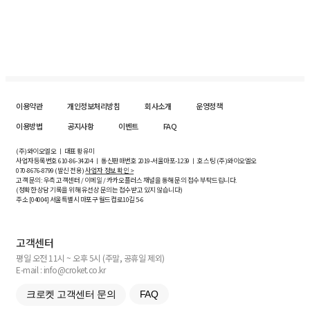
이용약관
개인정보처리방침
회사소개
운영정책
이용방법
공지사항
이벤트
FAQ
(주)와이오엘오 ㅣ 대표 황유미
사업자등록번호
610-86-34204
ㅣ 통신판매번호 2019-서울마포-1239 ㅣ 호스팅 (주)와이오엘오
070-8676-8799 (발신 전용)
사업자 정보 확인 >
고객 문의: 우측 고객센터 / 이메일 / 카카오플러스 채널을 통해 문의 접수 부탁드립니다.
(정확한 상담 기록을 위해 유선상 문의는 접수받고 있지 않습니다)
주소 [
04004
] 서울특별시 마포구 월드컵로10길
5-6
고객센터
평일 오전 11시 ~ 오후 5시 (주말, 공휴일 제외)
E-mail : info@croket.co.kr
크로켓 고객센터 문의
FAQ