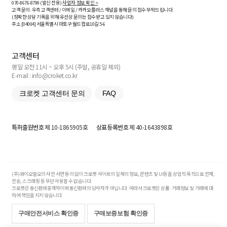
070-8676-8799 (발신 전용)
사업자 정보 확인 >
고객 문의: 우측 고객센터 / 이메일 / 카카오플러스 채널을 통해 문의 접수 부탁드립니다.
(정확한 상담 기록을 위해 유선상 문의는 접수받고 있지 않습니다)
주소 [
04004
] 서울특별시 마포구 월드컵로10길
5-6
고객센터
평일 오전 11시 ~ 오후 5시 (주말, 공휴일 제외)
E-mail : info@croket.co.kr
크로켓 고객센터 문의
FAQ
특허출원번호
제 10-1865905호
상표등록번호
제 40-1643898호
(주)와이오엘오의 사전 서면 동의 없이 크로켓 사이트의 일체의 정보, 콘텐츠 및 UI등을 상업적 목적으로 전재,
전송, 스크래핑 등 무단 사용할 수 없습니다.
크로켓은 통신판매중개자이며 통신판매의 당사자가 아닙니다. 따라서 크로켓은 상품·거래정보 및 거래에 대
하여 책임을 지지 않습니다.
구매안전서비스 확인증
구매보증보험 확인증