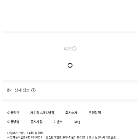
리뷰
셀러 상세 정보
이용약관
개인정보처리방침
회사소개
운영정책
이용방법
공지사항
이벤트
FAQ
(주)와이오엘오 ㅣ 대표 황유미
사업자등록번호
610-86-34204
ㅣ 통신판매번호 2019-서울마포-1239 ㅣ 호스팅 (주)와이오엘오