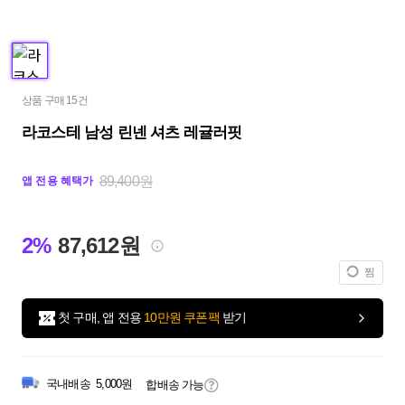
상품 구매 15건
라코스테 남성 린넨 셔츠 레귤러핏
89,400원
앱 전용 혜택가
2%
87,612원
찜
첫 구매, 앱 전용
10만원 쿠폰팩
받기
국내배송
5,000원
합배송 가능