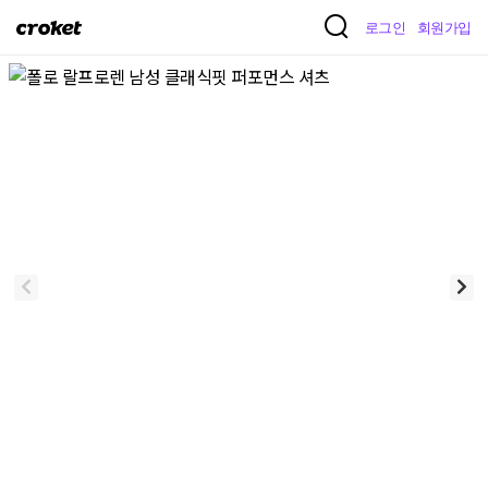
크
로그인
회원가입
로
켓