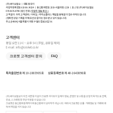
(주)와이오엘오 ㅣ 대표 황유미
사업자등록번호
610-86-34204
ㅣ 통신판매번호 2019-서울마포-1239 ㅣ 호스팅 (주)와이오엘오
070-8676-8799 (발신 전용)
사업자 정보 확인 >
고객 문의: 우측 고객센터 / 이메일 / 카카오플러스 채널을 통해 문의 접수 부탁드립니다.
(정확한 상담 기록을 위해 유선상 문의는 접수받고 있지 않습니다)
주소 [
04004
] 서울특별시 마포구 월드컵로10길
5-6
고객센터
평일 오전 11시 ~ 오후 5시 (주말, 공휴일 제외)
E-mail : info@croket.co.kr
크로켓 고객센터 문의
FAQ
특허출원번호
제 10-1865905호
상표등록번호
제 40-1643898호
(주)와이오엘오의 사전 서면 동의 없이 크로켓 사이트의 일체의 정보, 콘텐츠 및 UI등을 상업적 목적으로 전재,
전송, 스크래핑 등 무단 사용할 수 없습니다.
크로켓은 통신판매중개자이며 통신판매의 당사자가 아닙니다. 따라서 크로켓은 상품·거래정보 및 거래에 대
하여 책임을 지지 않습니다.