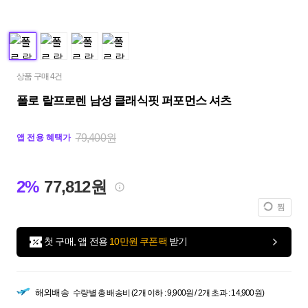
상품 구매 4건
폴로 랄프로렌 남성 클래식핏 퍼포먼스 셔츠
79,400원
앱 전용 혜택가
2%
77,812원
찜
첫 구매, 앱 전용
10만원 쿠폰팩
받기
해외배송
수량별 총 배송비 (2개 이하 : 9,900원 / 2개 초과 : 14,900원)