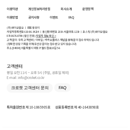
이용약관
개인정보처리방침
회사소개
운영정책
이용방법
공지사항
이벤트
FAQ
(주)와이오엘오 ㅣ 대표 황유미
사업자등록번호
610-86-34204
ㅣ 통신판매번호 2019-서울마포-1239 ㅣ 호스팅 (주)와이오엘오
070-8676-8799 (발신 전용)
사업자 정보 확인 >
고객 문의: 우측 고객센터 / 이메일 / 카카오플러스 채널을 통해 문의 접수 부탁드립니다.
(정확한 상담 기록을 위해 유선상 문의는 접수받고 있지 않습니다)
주소 [
04004
] 서울특별시 마포구 월드컵로10길
5-6
고객센터
평일 오전 11시 ~ 오후 5시 (주말, 공휴일 제외)
E-mail : info@croket.co.kr
크로켓 고객센터 문의
FAQ
특허출원번호
제 10-1865905호
상표등록번호
제 40-1643898호