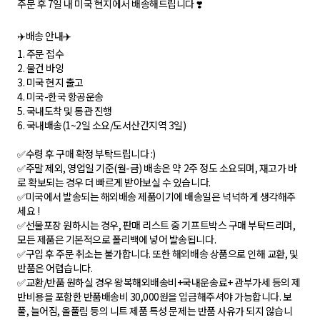
주문 후 7일 내 미국 현지에서 배송해드립니다 ❣️
✈️배송 안내✈️
1. 주문 접수
2. 물건 바잉
3. 미국 현지 출고
4. 미국-한국 항공운송
5. 국내도착 및 통관 진행
6. 국내배송(1~2일 소요/도서산간지역 3일)
✅수령 후 구매 확정 부탁드립니다 :)
✅주말 제외, 영업일 기준(월-금) 배송은 약 2주 정도 소요되며, 재고가 바
로 확보되는 경우 더 빠르게 받아보실 수 있습니다.
✅미국에서 발송되는 해외배송 제품이기에 배송일은 넉넉하게 생각해주
세요 !
✅선물포장 원하시는 경우, 판매 리스트 중 기프트박스 구매 부탁드리며,
모든 제품은 기본적으로 폴리백에 넣어 발송됩니다.
✅구입 후 주문 취소는 불가합니다. 또한 해외배송 상품으로 인해 교환, 및
반품은 어렵습니다.
✅교환/반품 원하실 경우 왕복해외배송비+국내운송료+ 관부가세 등의 제
반비용을 포함한 반품배송비 30,000원을 입금해주셔야 가능합니다. 보
풀, 늘어짐, 올풀림 등의 니트 제품 특성 문제는 반품 사유가 되지 않습니