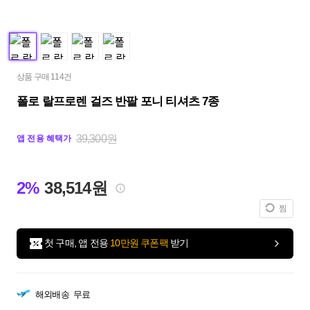
상품 구매 114건
폴로 랄프로렌 걸즈 반팔 포니 티셔츠 7종
39,300원
앱 전용 혜택가
2%
38,514원
찜
첫 구매, 앱 전용
10만원 쿠폰팩
받기
해외배송
무료