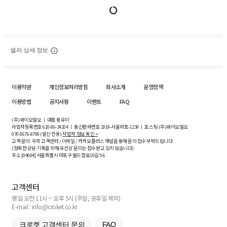
셀러 상세 정보
이용약관
개인정보처리방침
회사소개
운영정책
이용방법
공지사항
이벤트
FAQ
(주)와이오엘오 ㅣ 대표 황유미
사업자등록번호
610-86-34204
ㅣ 통신판매번호 2019-서울마포-1239 ㅣ 호스팅 (주)와이오엘오
070-8676-8799 (발신 전용)
사업자 정보 확인 >
고객 문의: 우측 고객센터 / 이메일 / 카카오플러스 채널을 통해 문의 접수 부탁드립니다.
(정확한 상담 기록을 위해 유선상 문의는 접수받고 있지 않습니다)
주소 [
04004
] 서울특별시 마포구 월드컵로10길
5-6
고객센터
평일 오전 11시 ~ 오후 5시 (주말, 공휴일 제외)
E-mail : info@croket.co.kr
크로켓 고객센터 문의
FAQ