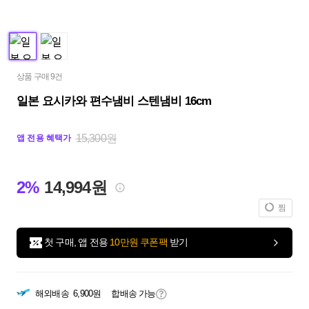
상품 구매 9건
일본 요시카와 편수냄비 스텐냄비 16cm
15,300원
앱 전용 혜택가
2%
14,994원
찜
첫 구매, 앱 전용
10만원 쿠폰팩
받기
해외배송
6,900원
합배송 가능