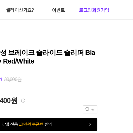
셀러이신가요?
이벤트
로그인
회원가입
성 브레이크 슬라이드 슬리퍼 Bla
v Red/White
30,000원
가
,400원
찜
매, 앱 전용
10만원 쿠폰팩
받기