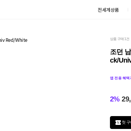
전세계상품
상품 구매 1건
조던 남
ck/Uni
앱 전용 혜택
2%
29
첫 구