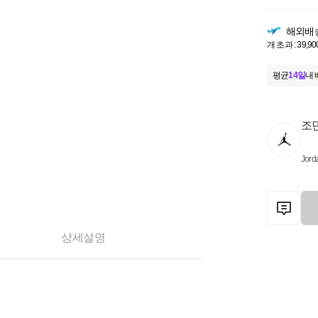
해외배
개 초과 : 39,90
평균
14일
내 
조
Jord
상세설명