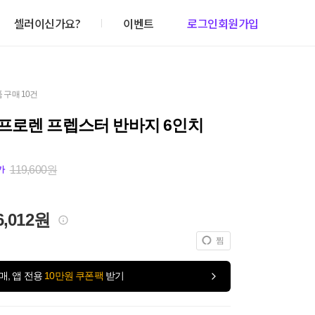
셀러이신가요?
이벤트
로그인
회원가입
 구매 10건
프로렌 프렙스터 반바지 6인치
119,600원
가
6,012원
찜
매, 앱 전용
10만원 쿠폰팩
받기