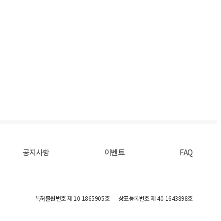
공지사항
이벤트
FAQ
특허출원번호
제 10-1865905호
상표등록번호
제 40-1643898호