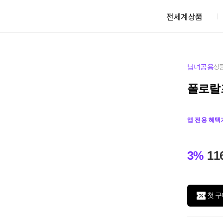
전세계상품
남녀공용
상품
폴로랄
앱 전용 혜택
3%
11
첫 구