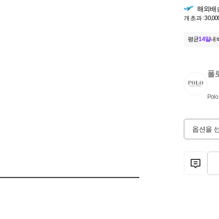
해외배
개 초과 : 30,00
평균
14일
내 
폴
Polo
옵션을 