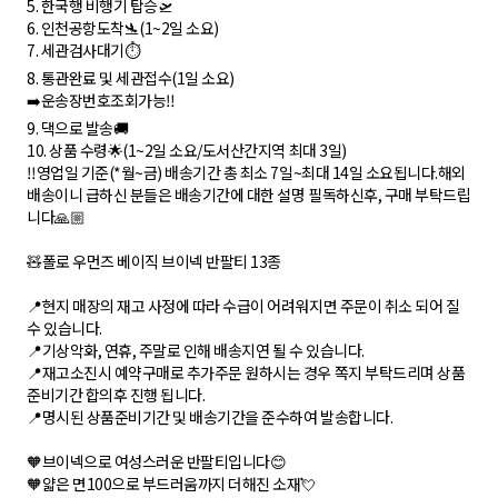
5. 한국행 비행기 탑승🛫
6. 인천공항도착🛬(1~2일 소요)
7. 세관검사대기⏱
8. 통관완료 및 세관접수(1일 소요)
➡️운송장번호조회가능‼️
9. 댁으로 발송🚚
10. 상품 수령🌟(1~2일 소요/도서산간지역 최대 3일)
‼️영업일 기준(*월~금) 배송기간 총 최소 7일~최대 14일 소요됩니다.해외
배송이니 급하신 분들은 배송기간에 대한 설명 필독하신후, 구매 부탁드립
니다🙏🏼
🧸폴로 우먼즈 베이직 브이넥 반팔티 13종
📍현지 매장의 재고 사정에 따라 수급이 어려워지면 주문이 취소 되어 질
수 있습니다.
📍기상악화, 연휴, 주말로 인해 배송지연 될 수 있습니다.
📍재고소진시 예약구매로 추가주문 원하시는 경우 쪽지 부탁드리며 상품
준비기간 합의후 진행 됩니다.
📍명시된 상품준비기간 및 배송기간을 준수하여 발송합니다.
🧡브이넥으로 여성스러운 반팔티입니다😊
🧡얇은 면100으로 부드러움까지 더해진 소재💘