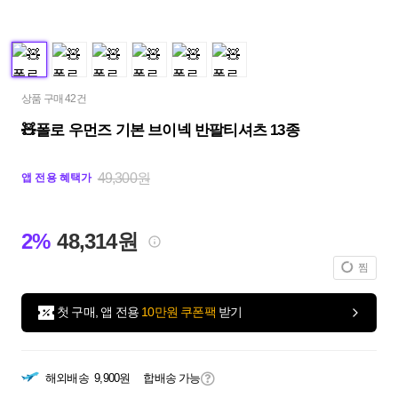
상품 구매 42건
🧸폴로 우먼즈 기본 브이넥 반팔티셔츠 13종
49,300원
앱 전용 혜택가
2%
48,314원
찜
첫 구매, 앱 전용
10만원 쿠폰팩
받기
해외배송
9,900원
합배송 가능