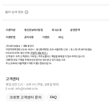
셀러 상세 정보
이용약관
개인정보처리방침
회사소개
운영정책
이용방법
공지사항
이벤트
FAQ
(주)와이오엘오 ㅣ 대표 황유미
사업자등록번호
610-86-34204
ㅣ 통신판매번호 2019-서울마포-1239 ㅣ 호스팅 (주)와이오엘오
070-8676-8799 (발신 전용)
사업자 정보 확인 >
고객 문의: 우측 고객센터 / 이메일 / 카카오플러스 채널을 통해 문의 접수 부탁드립니다.
(정확한 상담 기록을 위해 유선상 문의는 접수받고 있지 않습니다)
주소 [
04004
] 서울특별시 마포구 월드컵로10길
5-6
고객센터
평일 오전 11시 ~ 오후 5시 (주말, 공휴일 제외)
E-mail : info@croket.co.kr
크로켓 고객센터 문의
FAQ