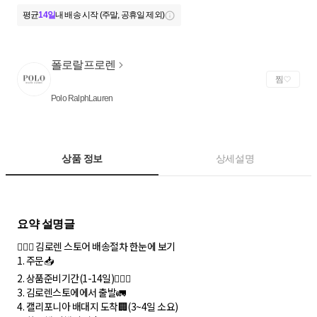
평균
14일
내 배송 시작 (주말, 공휴일 제외)
폴로랄프로렌
찜
Polo RalphLauren
상품 정보
상세설명
💁🏻‍♀️ 김로렌 스토어 배송절차 한눈에 보기
1. 주문📥
2. 상품준비기간(1-14일)🏃🏻‍♀️
3. 김로렌스토에에서 출발🚛
4. 캘리포니아 배대지 도착🏢(3~4일 소요)