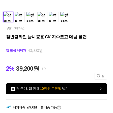
상품 구매 63건
캘빈클라인 남녀공용 CK 자수로고 데님 볼캡
40,000원
앱 전용 혜택가
2%
39,200원
찜
첫 구매, 앱 전용
10만원 쿠폰팩
받기
해외배송
9,900원
합배송 가능