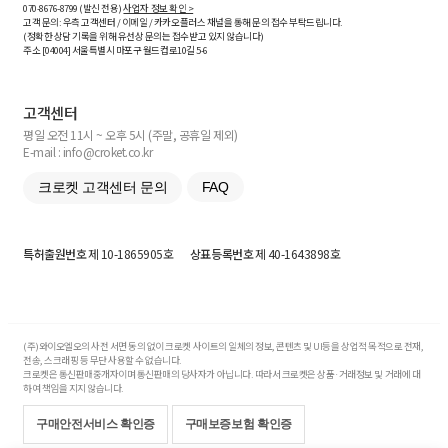
070-8676-8799 (발신 전용)
사업자 정보 확인 >
고객 문의: 우측 고객센터 / 이메일 / 카카오플러스 채널을 통해 문의 접수 부탁드립니다.
(정확한 상담 기록을 위해 유선상 문의는 접수받고 있지 않습니다)
주소 [
04004
] 서울특별시 마포구 월드컵로10길
5-6
고객센터
평일 오전 11시 ~ 오후 5시 (주말, 공휴일 제외)
E-mail : info@croket.co.kr
크로켓 고객센터 문의
FAQ
특허출원번호
제 10-1865905호
상표등록번호
제 40-1643898호
(주)와이오엘오의 사전 서면 동의 없이 크로켓 사이트의 일체의 정보, 콘텐츠 및 UI등을 상업적 목적으로 전재,
전송, 스크래핑 등 무단 사용할 수 없습니다.
크로켓은 통신판매중개자이며 통신판매의 당사자가 아닙니다. 따라서 크로켓은 상품·거래정보 및 거래에 대
하여 책임을 지지 않습니다.
구매안전서비스 확인증
구매보증보험 확인증