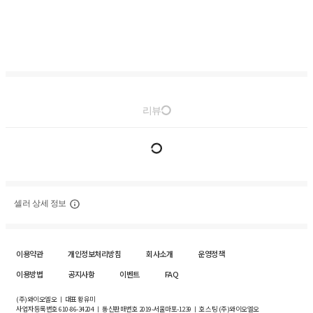
리뷰
셀러 상세 정보
이용약관
개인정보처리방침
회사소개
운영정책
이용방법
공지사항
이벤트
FAQ
(주)와이오엘오 ㅣ 대표 황유미
사업자등록번호
610-86-34204
ㅣ 통신판매번호 2019-서울마포-1239 ㅣ 호스팅 (주)와이오엘오